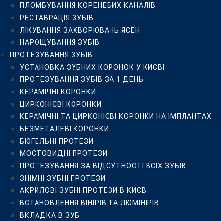
ПЛОМБУВАННЯ КОРЕНЕВИХ КАНАЛІВ
БЮГЕЛЬНІ ПРОТЕЗИ
РЕСТАВРАЦІЯ ЗУБІВ
МОСТОВИДНІ ПРОТЕЗИ
ЛІКУВАННЯ ЗАХВОРЮВАНЬ ЯСЕН
ПРОТЕЗУВАННЯ ЗА ВІДСУТНОСТІ ВСІХ ЗУБІВ
НАРОЩУВАННЯ ЗУБІВ
ЗНІМНІ ЗУБНІ ПРОТЕЗИ
ПРОТЕЗУВАННЯ ЗУБІВ
АКРИЛОВІ ЗУБНІ ПРОТЕЗИ В КИЄВІ
УСТАНОВКА ЗУБНИХ КОРОНОК У КИЄВІ
ВСТАНОВЛЕННЯ ВІНІРІВ ТА ЛЮМІНІРІВ
ПРОТЕЗУВАННЯ ЗУБІВ ЗА 1 ДЕНЬ
ВКЛАДКА В ЗУБ
КЕРАМІЧНІ КОРОНКИ
ЛІКУВАННЯ ЯСЕН
ЦИРКОНІЄВІ КОРОНКИ
ЛІКУВАННЯ ПАРОДОНТИТУ
КЕРАМІЧНІ ТА ЦИРКОНІЄВІ КОРОНКИ НА ІМПЛАНТАХ
ЛІКУВАННЯ ГІНГІВІТУ
БЕЗМЕТАЛЕВІ КОРОНКИ
ЛІКУВАННЯ ПАРОДОНТОЗУ
БЮГЕЛЬНІ ПРОТЕЗИ
ЛІКУВАННЯ ЛАЗЕРОМ
МОСТОВИДНІ ПРОТЕЗИ
ВЕКТОР-ТЕРАПІЯ ЯСЕН
ПРОТЕЗУВАННЯ ЗА ВІДСУТНОСТІ ВСІХ ЗУБІВ
ХІРУРГІЧНА СТОМАТОЛОГІЯ
ЗНІМНІ ЗУБНІ ПРОТЕЗИ
ВИДАЛЕННЯ “ЗУБІВ МУДРОСТІ”
АКРИЛОВІ ЗУБНІ ПРОТЕЗИ В КИЄВІ
ВИДАЛЕННЯ ЗУБІВ
ВСТАНОВЛЕННЯ ВІНІРІВ ТА ЛЮМІНІРІВ
ІМПЛАНТАЦІЯ ЗУБІВ
ВКЛАДКА В ЗУБ
ХІРУРГІЧНІ ОПЕРАЦІЇ НА ЩЕЛЕПАХ ТА ЯСНАХ