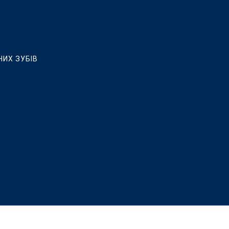
НИХ ЗУБІВ
ЛЮВАННЯ, ВСТАНОВЛЕННЯ КЕРАМІЧНИХ ВІНІРІВ ТА РЕСТАВРАЦ
 ІМПЛАНТАЦІЇ