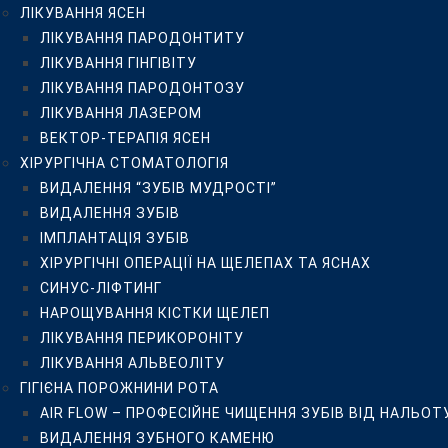
ЛІКУВАННЯ ЯСЕН
СИНУС-ЛІФТИНГ
ЛІКУВАННЯ ПАРОДОНТИТУ
НАРОЩУВАННЯ КІСТКИ ЩЕЛЕП
ЛІКУВАННЯ ГІНГІВІТУ
ЛІКУВАННЯ ПЕРИКОРОНІТУ
ЛІКУВАННЯ ПАРОДОНТОЗУ
ЛІКУВАННЯ АЛЬВЕОЛІТУ
ЛІКУВАННЯ ЛАЗЕРОМ
ГІГІЄНА ПОРОЖНИНИ РОТА
ВЕКТОР-ТЕРАПІЯ ЯСЕН
AIR FLOW – ПРОФЕСІЙНЕ ЧИЩЕННЯ ЗУБІВ ВІД НАЛЬ
ХІРУРГІЧНА СТОМАТОЛОГІЯ
ВИДАЛЕННЯ ЗУБНОГО КАМЕНЮ
ВИДАЛЕННЯ “ЗУБІВ МУДРОСТІ”
ДІАГНОСТИКА ЗУБІВ DIAGNODENT KAVO
ВИДАЛЕННЯ ЗУБІВ
ОЗОНОТЕРАПІЯ HEALOZONE
ІМПЛАНТАЦІЯ ЗУБІВ
ДИТЯЧА СТОМАТОЛОГІЯ
ХІРУРГІЧНІ ОПЕРАЦІЇ НА ЩЕЛЕПАХ ТА ЯСНАХ
БЕЗБОЛІСНЕ ВИДАЛЕННЯ МОЛОЧНИХ ЗУБІВ
СИНУС-ЛІФТИНГ
ЗОВНІШНЯ ГЕРМЕТИЗАЦІЯ ФІСУР ПОСТІЙНИХ І МОЛО
НАРОЩУВАННЯ КІСТКИ ЩЕЛЕП
ЛІКУВАННЯ МОЛОЧНИХ ЗУБІВ БЕЗ БОЛЮ
ЛІКУВАННЯ ПЕРИКОРОНІТУ
ДИТЯЧИЙ ОРТОДОНТ
ЛІКУВАННЯ АЛЬВЕОЛІТУ
ОРТОДОНТИЧНЕ ЛІКУВАННЯ
ГІГІЄНА ПОРОЖНИНИ РОТА
ВСТАНОВЛЕННЯ БРЕКЕТІВ В КИЄВІ
AIR FLOW – ПРОФЕСІЙНЕ ЧИЩЕННЯ ЗУБІВ ВІД НАЛЬОТ
МЕТАЛЕВІ БРЕКЕТИ
ВИДАЛЕННЯ ЗУБНОГО КАМЕНЮ
КЕРАМІЧНІ БРЕКЕТИ