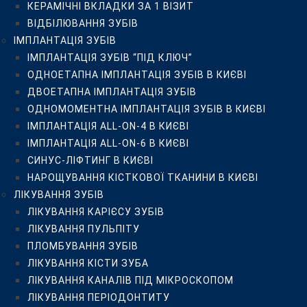
КЕРАМІЧНІ ВКЛАДКИ ЗА 1 ВІЗИТ
ЛІКУВАННЯ ЗУБІВ
ВІДБІЛЮВАННЯ ЗУБІВ
ЛІКУВАННЯ КАРІЄСУ ЗУБІВ
ІМПЛАНТАЦІЯ ЗУБІВ
ЛІКУВАННЯ ПУЛЬПІТУ
ІМПЛАНТАЦІЯ ЗУБІВ “ПІД КЛЮЧ”
ПЛОМБУВАННЯ ЗУБІВ
ОДНОЕТАПНА ІМПЛАНТАЦІЯ ЗУБІВ В КИЄВІ
ЛІКУВАННЯ КІСТИ ЗУБА
ДВОЕТАПНА ІМПЛАНТАЦІЯ ЗУБІВ
ЛІКУВАННЯ КАНАЛІВ ПІД МІКРОСКОПОМ
ОДНОМОМЕНТНА ІМПЛАНТАЦІЯ ЗУБІВ В КИЄВІ
ЛІКУВАННЯ ПЕРІОДОНТИТУ
ІМПЛАНТАЦІЯ ALL-ON-4 В КИЄВІ
ПЛОМБУВАННЯ КОРЕНЕВИХ КАНАЛІВ
ІМПЛАНТАЦІЯ ALL-ON-6 В КИЄВІ
РЕСТАВРАЦІЯ ЗУБІВ
СИНУС-ЛІФТИНГ В КИЄВІ
ЛІКУВАННЯ ЗАХВОРЮВАНЬ ЯСЕН
НАРОЩУВАННЯ КІСТКОВОЇ ТКАНИНИ В КИЄВІ
НАРОЩУВАННЯ ЗУБІВ
ЛІКУВАННЯ ЗУБІВ
ПРОТЕЗУВАННЯ ЗУБІВ
ЛІКУВАННЯ КАРІЄСУ ЗУБІВ
УСТАНОВКА ЗУБНИХ КОРОНОК У КИЄВІ
ЛІКУВАННЯ ПУЛЬПІТУ
ПРОТЕЗУВАННЯ ЗУБІВ ЗА 1 ДЕНЬ
ПЛОМБУВАННЯ ЗУБІВ
КЕРАМІЧНІ КОРОНКИ
ЛІКУВАННЯ КІСТИ ЗУБА
ЦИРКОНІЄВІ КОРОНКИ
ЛІКУВАННЯ КАНАЛІВ ПІД МІКРОСКОПОМ
КЕРАМІЧНІ ТА ЦИРКОНІЄВІ КОРОНКИ НА ІМПЛАНТАХ
ЛІКУВАННЯ ПЕРІОДОНТИТУ
БЕЗМЕТАЛЕВІ КОРОНКИ