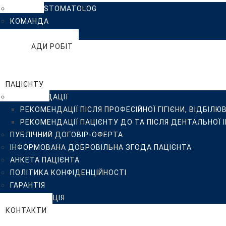
КЛІНІКА ISTOMATOLOG
ІНФОРМОВАНА ДОБРОВІЛЬНА ЗГОДА ПАЦІЄНТА
КОМАНДА
АНКЕТА ПАЦІЄНТА
ВІДГУКИ
ПОЛІТИКА КОНФІДЕНЦІЙНОСТІ
ПРИКЛАДИ РОБІТ
ГАРАНТІЯ
БЛОГ
СТЕРИЛІЗАЦІЯ
FAQ
КОНТАКТИ
ПАЦІЄНТУ
РЕКОМЕНДАЦІЇ
РЕКОМЕНДАЦІЇ ПІСЛЯ ПРОФЕСІЙНОЇ ГІГІЄНИ, ВІДБІЛЮ
РЕКОМЕНДАЦІЇ ПАЦІЄНТУ ДО ТА ПІСЛЯ ДЕНТАЛЬНОЇ 
ПУБЛІЧНИЙ ДОГОВІР-ОФЕРТА
ІНФОРМОВАНА ДОБРОВІЛЬНА ЗГОДА ПАЦІЄНТА
АНКЕТА ПАЦІЄНТА
ПОЛІТИКА КОНФІДЕНЦІЙНОСТІ
ГАРАНТІЯ
СТЕРИЛІЗАЦІЯ
КОНТАКТИ