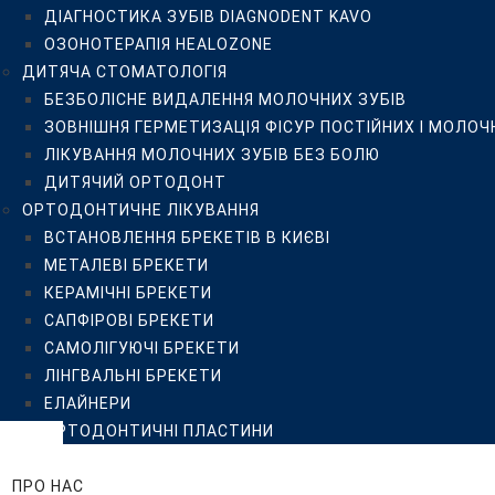
ДІАГНОСТИКА ЗУБІВ DIAGNODENT KAVO
САПФІРОВІ БРЕКЕТИ
ОЗОНОТЕРАПІЯ HEALOZONE
САМОЛІГУЮЧІ БРЕКЕТИ
ДИТЯЧА СТОМАТОЛОГІЯ
ЛІНГВАЛЬНІ БРЕКЕТИ
БЕЗБОЛІСНЕ ВИДАЛЕННЯ МОЛОЧНИХ ЗУБІВ
ЕЛАЙНЕРИ
ЗОВНІШНЯ ГЕРМЕТИЗАЦІЯ ФІСУР ПОСТІЙНИХ І МОЛОЧ
ОРТОДОНТИЧНІ ПЛАСТИНИ
ЛІКУВАННЯ МОЛОЧНИХ ЗУБІВ БЕЗ БОЛЮ
ЦІНИ
ДИТЯЧИЙ ОРТОДОНТ
ПРО НАС
ОРТОДОНТИЧНЕ ЛІКУВАННЯ
КЛІНІКА ISTOMATOLOG
ВСТАНОВЛЕННЯ БРЕКЕТІВ В КИЄВІ
КОМАНДА
МЕТАЛЕВІ БРЕКЕТИ
ВІДГУКИ
КЕРАМІЧНІ БРЕКЕТИ
ПРИКЛАДИ РОБІТ
САПФІРОВІ БРЕКЕТИ
БЛОГ
САМОЛІГУЮЧІ БРЕКЕТИ
FAQ
ЛІНГВАЛЬНІ БРЕКЕТИ
ПАЦІЄНТУ
ЕЛАЙНЕРИ
РЕКОМЕНДАЦІЇ
ОРТОДОНТИЧНІ ПЛАСТИНИ
РЕКОМЕНДАЦІЇ ПІСЛЯ ПРОФЕСІЙНОЇ ГІГІЄНИ, ВІДБІ
ЦІНИ
РЕКОМЕНДАЦІЇ ПАЦІЄНТУ ДО ТА ПІСЛЯ ДЕНТАЛЬНОЇ
ПРО НАС
ПУБЛІЧНИЙ ДОГОВІР-ОФЕРТА