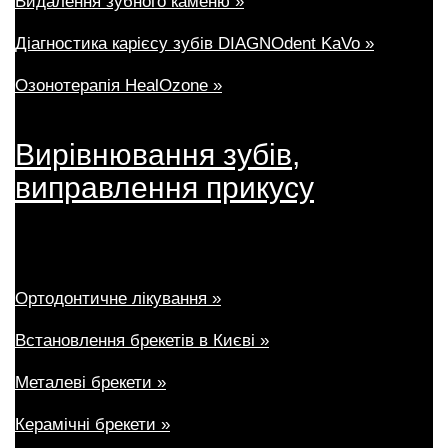
Видалення зубного каменю »
Діагностика карієсу зубів DIAGNOdent KaVo »
Озонотерапія HealOzone »
Вирівнювання зубів,
виправлення прикусу
Ортодонтичне лікування »
Встановлення брекетів в Києві »
Металеві брекети »
Керамічні брекети »