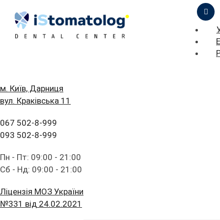
ЦІНИ
ПРО НАС
ПРИКЛАДИ РОБІТ
Стоматологія
БЛОГ
ГОЛОВНА
м. Київ, Дарниця
iStomatolog
вул. Краківська 11
FAQ
ПОСЛУГИ
067 502-8-999
ПАЦІЄНТУ
ЦІНИ
093 502-8-999
Наша адреса: м. Дарниця, вул. Краківська 11
КОНТАКТИ
ПРО НАС
Пн - Пт: 09:00 - 21:00
Сб - Нд: 09:00 - 21:00
Прокласти маршрут
ПРИКЛАДИ РОБІТ
Прайс стоматологічних послуг
Ліцензія МОЗ України
БЛОГ
№331 від 24.02.2021
Дивитися ціни