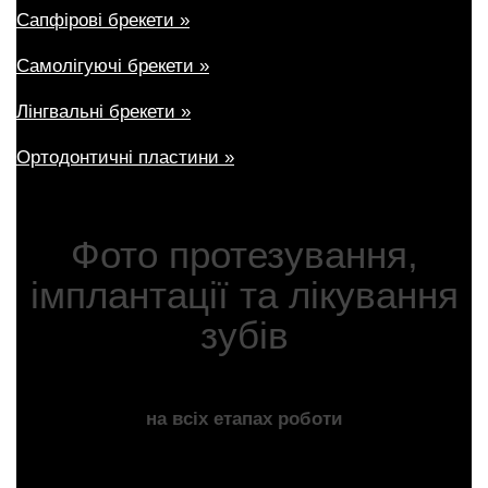
Сапфірові брекети »
Самолігуючі брекети »
Лінгвальні брекети »
Ортодонтичні пластини »
Фото протезування,
імплантації та лікування
зубів
на всіх етапах роботи