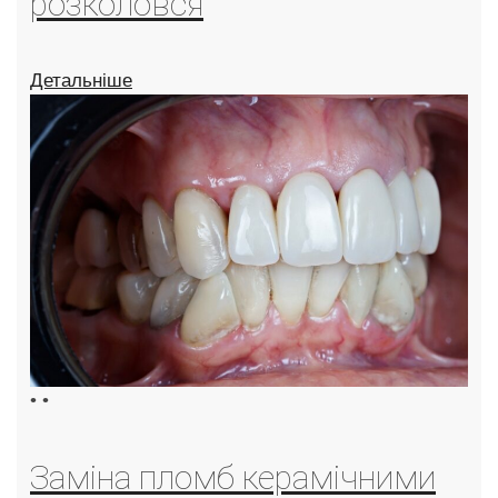
розколовся
Детальніше
•
•
Заміна пломб керамічними