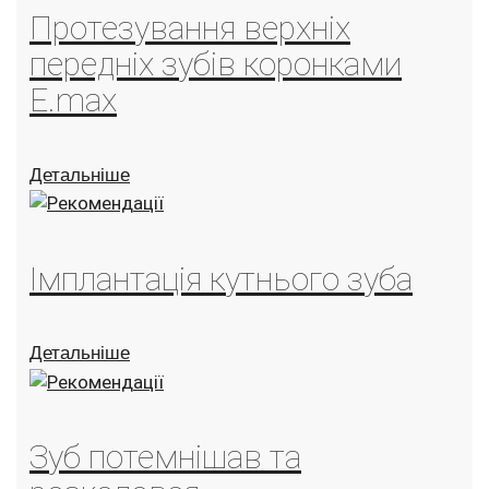
Протезування верхніх
передніх зубів коронками
E.max
Детальніше
Імплантація кутнього зуба
Детальніше
Зуб потемнішав та