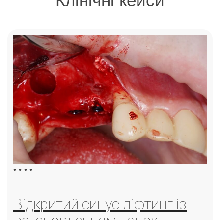
Клінічні кейси
•
•
•
•
Відкритий синус ліфтинг із