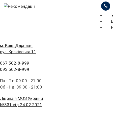
ЦІНИ
ПРО НАС
ПРИКЛАДИ РОБІТ
iStomatolog
>
Рекомендації
БЛОГ
ГОЛОВНА
м. Київ, Дарниця
вул. Краківська 11
ЗАЛИШИТИ ЗАЯВКУ
ПРАЙС ЛИСТ
FAQ
ПОСЛУГИ
067 502-8-999
ПАЦІЄНТУ
ЦІНИ
093 502-8-999
Рекомендації для
КОНТАКТИ
ПРО НАС
Пн - Пт: 09:00 - 21:00
пацієнтів
Сб - Нд: 09:00 - 21:00
ПРИКЛАДИ РОБІТ
Ліцензія МОЗ України
БЛОГ
№331 від 24.02.2021
Наведені рекомендації після стоматологічних