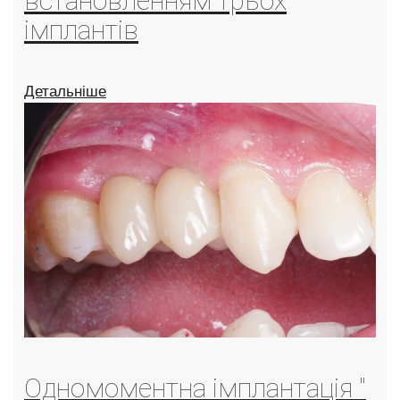
встановленням трьох
імплантів
Детальніше
Одномоментна імплантація "