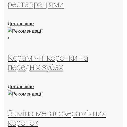
реставраціями
Детальніше
•
Керамічні коронки на
передніх зубах
Детальніше
Заміна металокерамічних
коронок