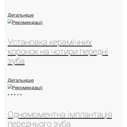
Детальніше
Установка керамічних
коронок на чотири передні
зуба
Детальніше
•
•
•
•
•
Одномоментна імплантація
переднього зуба