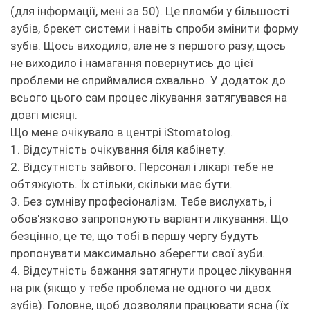
(для інформації, мені за 50). Це пломби у більшості
зубів, брекет системи і навіть спроби змінити форму
зубів. Щось виходило, але не з першого разу, щось
не виходило і намагання повернутись до цієї
проблеми не сприймалися схвально. У додаток до
всього цього сам процес лікування затягувався на
довгі місяці.
Що мене очікувало в центрі iStomatolog.
1. Відсутність очікування біля кабінету.
2. Відсутність зайвого. Персонал і лікарі тебе не
обтяжують. Їх стільки, скільки має бути.
3. Без сумніву професіоналізм. Тебе вислухать, і
обов'язково запропонують варіанти лікування. Що
безцінно, це те, що тобі в першу чергу будуть
пропонувати максимально зберегти свої зуби.
4. Відсутність бажання затягнути процес лікування
на рік (якщо у тебе проблема не одного чи двох
зубів). Головне, щоб дозволяли працювати ясна (їх