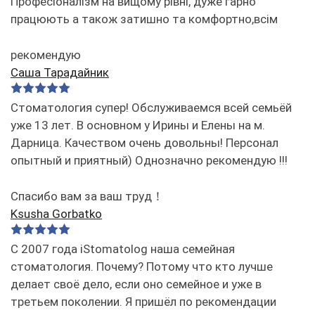
Професіоналізм на вищому рівні, дуже гарно
працюють а також затишно та комфортно,всім
рекомендую
Саша Тарадайник
Стоматология супер! Обслуживаемся всей семьёй
уже 13 лет. В основном у Ирины и Елены на м.
Дарница. Качеством очень довольны! Персонал
опытный и приятный) Однозначно рекомендую !!!
Спасибо вам за ваш труд！
Ksusha Gorbatko
С 2007 года iStomatolog наша семейная
стоматология. Почему? Потому что кто лучше
делает своё дело, если оно семейное и уже в
третьем поколении. Я пришёл по рекомендации