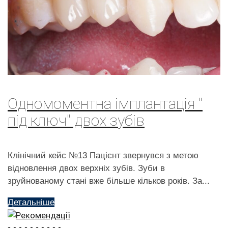
Одномоментна імплантація "
під ключ" двох зубів
Клінічний кейс №13 Пацієнт звернувся з метою
відновлення двох верхніх зубів. Зуби в
зруйнованому стані вже більше кільков років. За...
Детальніше