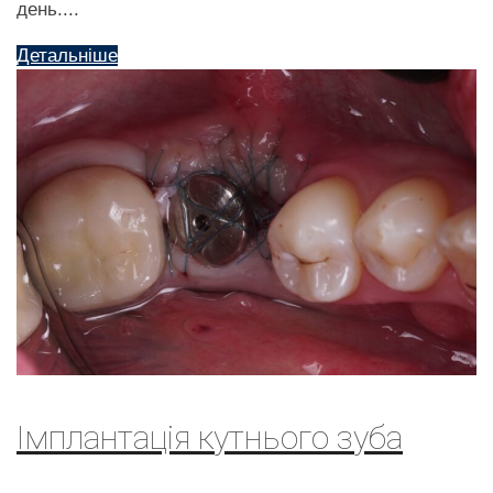
день....
Детальніше
Імплантація кутнього зуба