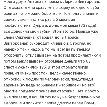
моего друга Антона на приём к Ларисе Викторовне.
Она сказала мне сразу: «я не вырву не одного зуба
если за него можно бороться» Пол года лечения и
сейчас у меня только раз в 6 месяцев
профилактика. Супруга, дочь, моя мама (83 года)
все доверили свои зубки iStomatolog. Правда уже
Елена Сергеевна (старшая дочь Ларисы
Викторовны) руководит клиникой. Строгая, но
наверно так и надо, а то мы всегда пытаемся
отсрочить, откладываем на потом профилактику, а
потом выкладываем огромные деньги что бы
спасти уже гнилой зуб. В этой стоматологии
принцип очень простой: делай качественно,
относись к людям по человечески, предупреди
заранее (ну ведь забываем и «забиваем» на это).
Многие подумают заказная статейка. Нет, просто
мне повезло, я нашёл тех кому не безразлично мое
здоровье и посчитал своим долгом перед Вами,