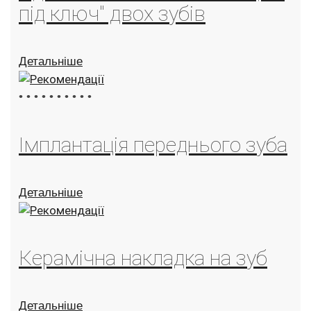
під ключ" двох зубів
Детальніше
•
•
•
•
•
•
•
•
•
•
Імплантація переднього зуба
Детальніше
Керамічна накладка на зуб
Детальніше