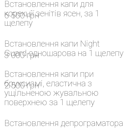
Встановлення капи для
корекції зенітів ясен, за 1
6 500 грн
щелепу
Встановлення капи Night
Guard одношарова на 1 щелепу
3 000 грн
Встановлення капи при
бруксизмі, еластична з
2 500 грн
ущільненою жувальною
поверхнею за 1 щелепу
Встановлення депрограматора