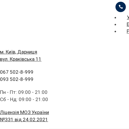
ЦІНИ
ПРО НАС
ПРИКЛАДИ РОБІТ
iStomatolog
>
Ортодонт
>
Керамічні брекети
БЛОГ
ГОЛОВНА
м. Київ, Дарниця
вул. Краківська 11
ЗАЛИШИТИ ЗАЯВКУ
ПРАЙС ЛИСТ
FAQ
ПОСЛУГИ
067 502-8-999
ПАЦІЄНТУ
ЦІНИ
093 502-8-999
Керамічні брекети
КОНТАКТИ
ПРО НАС
Пн - Пт: 09:00 - 21:00
Сб - Нд: 09:00 - 21:00
ПРИКЛАДИ РОБІТ
Ліцензія МОЗ України
Навігація
БЛОГ
№331 від 24.02.2021
Керамічні брекети, що це? У якому віці можна