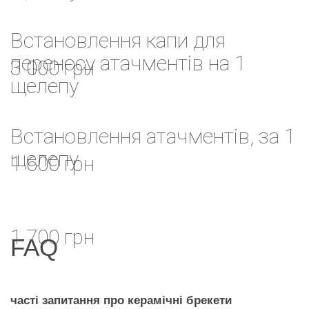
Встановлення капи для
переносу атачментів на 1
3 000 грн
щелепу
Встановлення атачментів, за 1
щелепу
1 600 грн
1 700 грн
FAQ
часті запитання про керамічні брекети