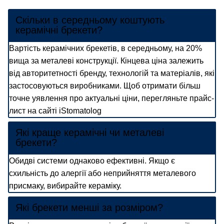
Скільки в середньому коштують
керамічні брекети?
Вартість керамічних брекетів, в середньому, на 20%
вища за металеві конструкції. Кінцева ціна залежить
від авторитетності бренду, технологій та матеріалів, які
застосовуються виробниками. Щоб отримати більш
точне уявлення про актуальні ціни, перегляньте прайс-
лист на сайті iStomatolog
Які краще керамічні чи металеві
брекети?
Обидві системи однаково ефективні. Якщо є
схильність до алергії або неприйняття металевого
присмаку, вибирайте кераміку.
Які брекети менші за розміром?