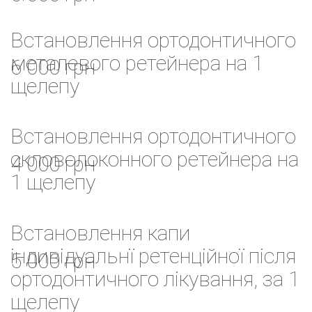
Встановлення ортодонтичного
металевого ретейнера на 1
6 000 грн
щелепу
Встановлення ортодонтичного
скловолоконного ретейнера на
4 000 грн
1 щелепу
Встановлення капи
індивідуальнї ретенційної після
5 000 грн
ортодонтичного лікування, за 1
щелепу