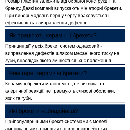
Розмір пластин залежить від обраної конструкції та
бренду. Деякі компанії випускають мініатюрні брекети.
При виборі моделі в першу чергу враховується її
ефективність з виправлення дефектів.
Як працюють керамічні брекети?
Принцип дії у всіх брекет систем однаковий -
виправлення дефектів шляхом механічного тиску на
зуби, внаслідок якого змінюється їхнє положення
Чим гарні керамічні брекети?
Керамічні брекети малопомітні, не викликають
алергічної реакції, не травмують слизові оболонки,
язик та губи.
Які брекети найнадійніші?
Найпопулярнішими брекет-системами є моделі
американських, німецьких, південнокорейських