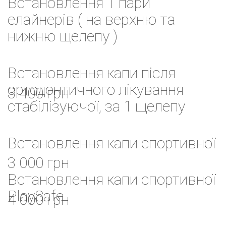
Встановлення 1 пари
елайнерів ( на верхню та
нижню щелепу )
Встановлення капи після
ортодонтичного лікування
3 400 грн
стабілізуючої, за 1 щелепу
Встановлення капи спортивної
3 000 грн
Встановлення капи спортивної
PlaySafe
4 000 грн