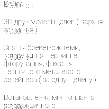
Койса
4 500 грн
3D друк моделі щелеп ( верхня
та нижня )
4 000 грн
Зняття брекет-системи,
полірування, первинне
3 500 грн
фторування, фіксація
незнімного металевого
ретейнера ( за одну щелепу )
Встановлення міні імпланта
ортодонтичного
6 000 грн