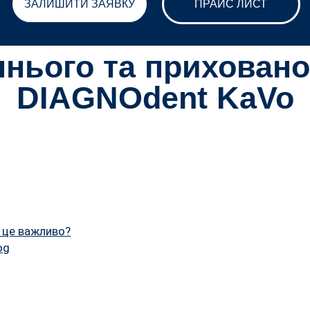
ЗАЛИШИТИ ЗАЯВКУ
ПРАЙС ЛИСТ
ннього та прихованог
DIAGNOdent KaVo
у це важливо?
og