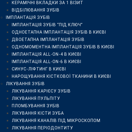
КЕРАМІЧНІ ВКЛАДКИ ЗА 1 ВІЗИТ
ЛІКУВАННЯ ЗУБІВ
ВІДБІЛЮВАННЯ ЗУБІВ
ЛІКУВАННЯ КАРІЄСУ ЗУБІВ
ІМПЛАНТАЦІЯ ЗУБІВ
ЛІКУВАННЯ ПУЛЬПІТУ
ІМПЛАНТАЦІЯ ЗУБІВ “ПІД КЛЮЧ”
ПЛОМБУВАННЯ ЗУБІВ
ОДНОЕТАПНА ІМПЛАНТАЦІЯ ЗУБІВ В КИЄВІ
ЛІКУВАННЯ КІСТИ ЗУБА
ДВОЕТАПНА ІМПЛАНТАЦІЯ ЗУБІВ
ЛІКУВАННЯ КАНАЛІВ ПІД МІКРОСКОПОМ
ОДНОМОМЕНТНА ІМПЛАНТАЦІЯ ЗУБІВ В КИЄВІ
ЛІКУВАННЯ ПЕРІОДОНТИТУ
ІМПЛАНТАЦІЯ ALL-ON-4 В КИЄВІ
ПЛОМБУВАННЯ КОРЕНЕВИХ КАНАЛІВ
ІМПЛАНТАЦІЯ ALL-ON-6 В КИЄВІ
РЕСТАВРАЦІЯ ЗУБІВ
СИНУС-ЛІФТИНГ В КИЄВІ
ЛІКУВАННЯ ЗАХВОРЮВАНЬ ЯСЕН
НАРОЩУВАННЯ КІСТКОВОЇ ТКАНИНИ В КИЄВІ
НАРОЩУВАННЯ ЗУБІВ
ЛІКУВАННЯ ЗУБІВ
ПРОТЕЗУВАННЯ ЗУБІВ
ЛІКУВАННЯ КАРІЄСУ ЗУБІВ
УСТАНОВКА ЗУБНИХ КОРОНОК У КИЄВІ
ЛІКУВАННЯ ПУЛЬПІТУ
ПРОТЕЗУВАННЯ ЗУБІВ ЗА 1 ДЕНЬ
ПЛОМБУВАННЯ ЗУБІВ
КЕРАМІЧНІ КОРОНКИ
ЛІКУВАННЯ КІСТИ ЗУБА
ЦИРКОНІЄВІ КОРОНКИ
ЛІКУВАННЯ КАНАЛІВ ПІД МІКРОСКОПОМ
КЕРАМІЧНІ ТА ЦИРКОНІЄВІ КОРОНКИ НА ІМПЛАНТАХ
ЛІКУВАННЯ ПЕРІОДОНТИТУ
БЕЗМЕТАЛЕВІ КОРОНКИ