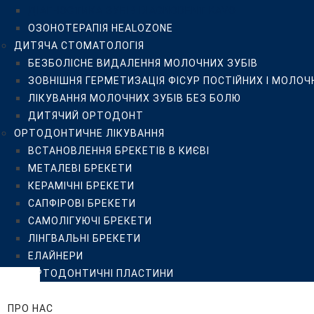
ДІАГНОСТИКА ЗУБІВ DIAGNODENT KAVO
САПФІРОВІ БРЕКЕТИ
ОЗОНОТЕРАПІЯ HEALOZONE
САМОЛІГУЮЧІ БРЕКЕТИ
ДИТЯЧА СТОМАТОЛОГІЯ
ЛІНГВАЛЬНІ БРЕКЕТИ
БЕЗБОЛІСНЕ ВИДАЛЕННЯ МОЛОЧНИХ ЗУБІВ
ЕЛАЙНЕРИ
ЗОВНІШНЯ ГЕРМЕТИЗАЦІЯ ФІСУР ПОСТІЙНИХ І МОЛОЧ
ОРТОДОНТИЧНІ ПЛАСТИНИ
ЛІКУВАННЯ МОЛОЧНИХ ЗУБІВ БЕЗ БОЛЮ
ЦІНИ
ДИТЯЧИЙ ОРТОДОНТ
ПРО НАС
ОРТОДОНТИЧНЕ ЛІКУВАННЯ
КЛІНІКА ISTOMATOLOG
ВСТАНОВЛЕННЯ БРЕКЕТІВ В КИЄВІ
КОМАНДА
МЕТАЛЕВІ БРЕКЕТИ
ВІДГУКИ
КЕРАМІЧНІ БРЕКЕТИ
ПРИКЛАДИ РОБІТ
САПФІРОВІ БРЕКЕТИ
БЛОГ
САМОЛІГУЮЧІ БРЕКЕТИ
FAQ
ЛІНГВАЛЬНІ БРЕКЕТИ
ПАЦІЄНТУ
ЕЛАЙНЕРИ
РЕКОМЕНДАЦІЇ
ОРТОДОНТИЧНІ ПЛАСТИНИ
РЕКОМЕНДАЦІЇ ПІСЛЯ ПРОФЕСІЙНОЇ ГІГІЄНИ, ВІДБІ
ЦІНИ
РЕКОМЕНДАЦІЇ ПАЦІЄНТУ ДО ТА ПІСЛЯ ДЕНТАЛЬНОЇ
ПРО НАС
ПУБЛІЧНИЙ ДОГОВІР-ОФЕРТА