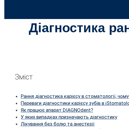
Діагностика ра
Зміст
Рання діагностика карієсу в стоматології, чом
Переваги діагностики карієсу зубів в iStomatol
Як працює апарат DIAGNOdent?
У яких випадках призначають діагностику
Лікування без болю та анестезії