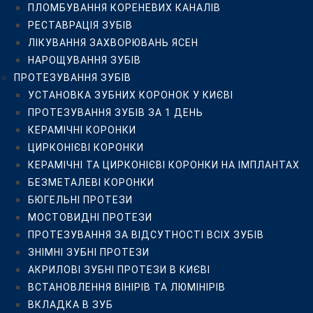
ПЛОМБУВАННЯ КОРЕНЕВИХ КАНАЛІВ
БЮГЕЛЬНІ ПРОТЕЗИ
РЕСТАВРАЦІЯ ЗУБІВ
МОСТОВИДНІ ПРОТЕЗИ
ЛІКУВАННЯ ЗАХВОРЮВАНЬ ЯСЕН
ПРОТЕЗУВАННЯ ЗА ВІДСУТНОСТІ ВСІХ ЗУБІВ
НАРОЩУВАННЯ ЗУБІВ
ЗНІМНІ ЗУБНІ ПРОТЕЗИ
ПРОТЕЗУВАННЯ ЗУБІВ
АКРИЛОВІ ЗУБНІ ПРОТЕЗИ В КИЄВІ
УСТАНОВКА ЗУБНИХ КОРОНОК У КИЄВІ
ВСТАНОВЛЕННЯ ВІНІРІВ ТА ЛЮМІНІРІВ
ПРОТЕЗУВАННЯ ЗУБІВ ЗА 1 ДЕНЬ
ВКЛАДКА В ЗУБ
КЕРАМІЧНІ КОРОНКИ
ЛІКУВАННЯ ЯСЕН
ЦИРКОНІЄВІ КОРОНКИ
ЛІКУВАННЯ ПАРОДОНТИТУ
КЕРАМІЧНІ ТА ЦИРКОНІЄВІ КОРОНКИ НА ІМПЛАНТАХ
ЛІКУВАННЯ ГІНГІВІТУ
БЕЗМЕТАЛЕВІ КОРОНКИ
ЛІКУВАННЯ ПАРОДОНТОЗУ
БЮГЕЛЬНІ ПРОТЕЗИ
ЛІКУВАННЯ ЛАЗЕРОМ
МОСТОВИДНІ ПРОТЕЗИ
ВЕКТОР-ТЕРАПІЯ ЯСЕН
ПРОТЕЗУВАННЯ ЗА ВІДСУТНОСТІ ВСІХ ЗУБІВ
ХІРУРГІЧНА СТОМАТОЛОГІЯ
ЗНІМНІ ЗУБНІ ПРОТЕЗИ
ВИДАЛЕННЯ “ЗУБІВ МУДРОСТІ”
АКРИЛОВІ ЗУБНІ ПРОТЕЗИ В КИЄВІ
ВИДАЛЕННЯ ЗУБІВ
ВСТАНОВЛЕННЯ ВІНІРІВ ТА ЛЮМІНІРІВ
ІМПЛАНТАЦІЯ ЗУБІВ
ВКЛАДКА В ЗУБ
ХІРУРГІЧНІ ОПЕРАЦІЇ НА ЩЕЛЕПАХ ТА ЯСНАХ