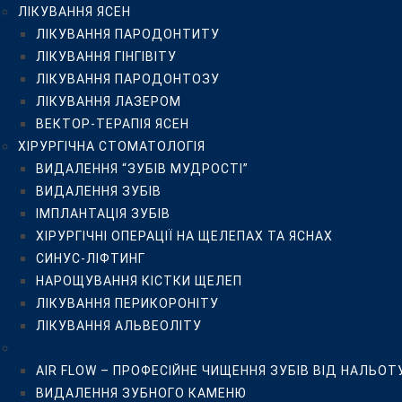
ЛІКУВАННЯ ЯСЕН
СИНУС-ЛІФТИНГ
ЛІКУВАННЯ ПАРОДОНТИТУ
НАРОЩУВАННЯ КІСТКИ ЩЕЛЕП
ЛІКУВАННЯ ГІНГІВІТУ
ЛІКУВАННЯ ПЕРИКОРОНІТУ
ЛІКУВАННЯ ПАРОДОНТОЗУ
ЛІКУВАННЯ АЛЬВЕОЛІТУ
ЛІКУВАННЯ ЛАЗЕРОМ
ГІГІЄНА ПОРОЖНИНИ РОТА
ВЕКТОР-ТЕРАПІЯ ЯСЕН
AIR FLOW – ПРОФЕСІЙНЕ ЧИЩЕННЯ ЗУБІВ ВІД НАЛЬ
ХІРУРГІЧНА СТОМАТОЛОГІЯ
ВИДАЛЕННЯ ЗУБНОГО КАМЕНЮ
ВИДАЛЕННЯ “ЗУБІВ МУДРОСТІ”
ДІАГНОСТИКА ЗУБІВ DIAGNODENT KAVO
ВИДАЛЕННЯ ЗУБІВ
ОЗОНОТЕРАПІЯ HEALOZONE
ІМПЛАНТАЦІЯ ЗУБІВ
ДИТЯЧА СТОМАТОЛОГІЯ
ХІРУРГІЧНІ ОПЕРАЦІЇ НА ЩЕЛЕПАХ ТА ЯСНАХ
БЕЗБОЛІСНЕ ВИДАЛЕННЯ МОЛОЧНИХ ЗУБІВ
СИНУС-ЛІФТИНГ
ЗОВНІШНЯ ГЕРМЕТИЗАЦІЯ ФІСУР ПОСТІЙНИХ І МОЛО
НАРОЩУВАННЯ КІСТКИ ЩЕЛЕП
ЛІКУВАННЯ МОЛОЧНИХ ЗУБІВ БЕЗ БОЛЮ
ЛІКУВАННЯ ПЕРИКОРОНІТУ
ДИТЯЧИЙ ОРТОДОНТ
ЛІКУВАННЯ АЛЬВЕОЛІТУ
ОРТОДОНТИЧНЕ ЛІКУВАННЯ
ГІГІЄНА ПОРОЖНИНИ РОТА
ВСТАНОВЛЕННЯ БРЕКЕТІВ В КИЄВІ
AIR FLOW – ПРОФЕСІЙНЕ ЧИЩЕННЯ ЗУБІВ ВІД НАЛЬОТ
МЕТАЛЕВІ БРЕКЕТИ
ВИДАЛЕННЯ ЗУБНОГО КАМЕНЮ
КЕРАМІЧНІ БРЕКЕТИ