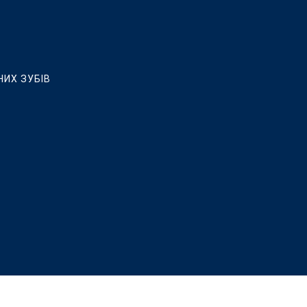
НИХ ЗУБІВ
ЛЮВАННЯ, ВСТАНОВЛЕННЯ КЕРАМІЧНИХ ВІНІРІВ ТА РЕСТАВРАЦ
 ІМПЛАНТАЦІЇ