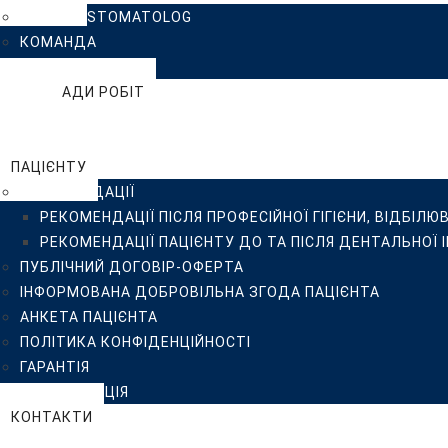
КЛІНІКА ISTOMATOLOG
ІНФОРМОВАНА ДОБРОВІЛЬНА ЗГОДА ПАЦІЄНТА
КОМАНДА
АНКЕТА ПАЦІЄНТА
ВІДГУКИ
ПОЛІТИКА КОНФІДЕНЦІЙНОСТІ
ПРИКЛАДИ РОБІТ
ГАРАНТІЯ
БЛОГ
СТЕРИЛІЗАЦІЯ
FAQ
КОНТАКТИ
ПАЦІЄНТУ
РЕКОМЕНДАЦІЇ
РЕКОМЕНДАЦІЇ ПІСЛЯ ПРОФЕСІЙНОЇ ГІГІЄНИ, ВІДБІЛЮ
РЕКОМЕНДАЦІЇ ПАЦІЄНТУ ДО ТА ПІСЛЯ ДЕНТАЛЬНОЇ 
ПУБЛІЧНИЙ ДОГОВІР-ОФЕРТА
ІНФОРМОВАНА ДОБРОВІЛЬНА ЗГОДА ПАЦІЄНТА
АНКЕТА ПАЦІЄНТА
ПОЛІТИКА КОНФІДЕНЦІЙНОСТІ
ГАРАНТІЯ
СТЕРИЛІЗАЦІЯ
КОНТАКТИ