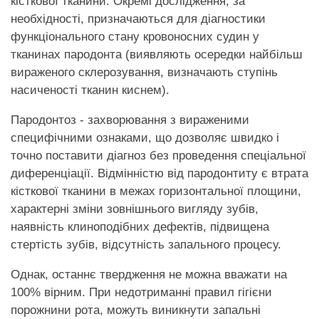
кісткової тканини. Окремі дослідження, за
необхідності, призначаються для діагностики
функціонального стану кровоносних судин у
тканинах пародонта (виявляють осередки найбільш
вираженого склерозування, визначають ступінь
насиченості тканин киснем).
Пародонтоз - захворювання з вираженими
специфічними ознаками, що дозволяє швидко і
точно поставити діагноз без проведення спеціальної
диференціації. Відмінністю від пародонтиту є втрата
кісткової тканини в межах горизонтальної площини,
характерні зміни зовнішнього вигляду зубів,
наявність клиноподібних дефектів, підвищена
стертість зубів, відсутність запального процесу.
Однак, останнє твердження не можна вважати на
100% вірним. При недотриманні правил гігієни
порожнини рота, можуть виникнути запальні