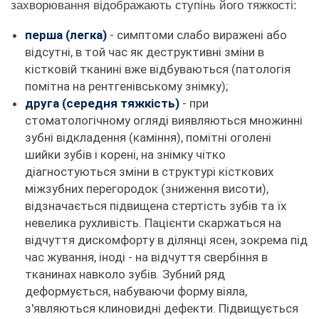
захворювання відображають ступінь його тяжкості:
перша (легка)
- симптоми слабо виражені або
відсутні, в той час як деструктивні зміни в
кістковій тканині вже відбуваються (патологія
помітна на рентгенівському знімку);
друга (середня тяжкість)
- при
стоматологічному огляді виявляються множинні
зубні відкладення (каміння), помітні оголені
шийки зубів і корені, на знімку чітко
діагностуються зміни в структурі кісткових
міжзубних перегородок (зниження висоти),
відзначається підвищена стертість зубів та їх
невелика рухливість. Пацієнти скаржаться на
відчуття дискомфорту в ділянці ясен, зокрема під
час жування, іноді - на відчуття свербіння в
тканинах навколо зубів. Зубний ряд
деформується, набуваючи форму віяла,
з'являються клиновидні дефекти. Підвищується