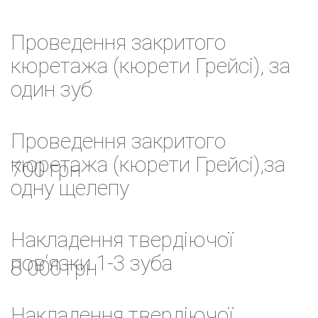
Проведення закритого
кюретажа (кюрети Грейсі), за
один зуб
Проведення закритого
кюретажа (кюрети Грейсі),за
700 грн
одну щелепу
Накладення твердіючої
пов‘язки 1-3 зуба
8 000 грн
Накладення твердіючої