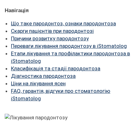
FAQ
Навігація
ПАЦІЄНТУ
Що таке пародонтоз, ознаки пародонтоза
Cкарги пацієнтів при пародонтозі
КОНТАКТИ
Причини розвитку пародонтозу
Переваги лікування пародонтозу в iStomatolog
Етапи лікування та профілактики пародонтоза в
iStomatolog
Класифікація та стадії пародонтоза
Діагностика пародонтоза
Ціни на лікування ясен
FAQ, гарантія, відгуки про стоматологію
iStomatolog