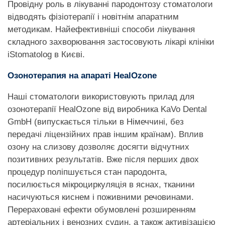
Провідну роль в лікуванні пародонтозу стоматологи
відводять фізіотерапії і новітнім апаратним
методикам. Найефективніші способи лікування
складного захворювання застосовують лікарі клініки
iStomatolog в Києві.
Озонотерапия на апараті HealOzone
Наші стоматологи використовують прилад для
озонотерапії HealOzone від виробника KaVo Dental
GmbH (випускається тільки в Німеччині, без
передачі ліцензійних прав іншим країнам). Вплив
озону на слизову дозволяє досягти відчутних
позитивних результатів. Вже після перших двох
процедур поліпшується стан пародонта,
посилюється мікроциркуляція в яснах, тканини
насичуються киснем і поживними речовинами.
Перераховані ефекти обумовлені розширенням
артеріальних і венозних судин, а також активізацією