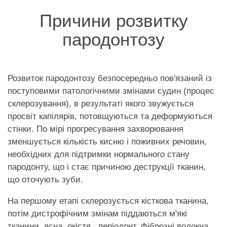
Причини розвитку
пародонтозу
Розвиток пародонтозу безпосередньо пов'язаний із
поступовими патологічними змінами судин (процес
склерозування), в результаті якого звужується
просвіт капілярів, потовщуються та деформуються
стінки. По мірі прогресування захворювання
зменшується кількість кисню і поживних речовин,
необхідних для підтримки нормального стану
пародонту, що і стає причиною деструкції тканин,
що оточують зуби.
На першому етапі склерозується кісткова тканина,
потім дистрофічним змінам піддаються м'які
тканини, ясна, окістя , періодонт. Фіброзні волокна