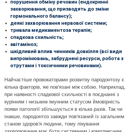
порушення обміну речовин (ендокринні
захворювання, що призводять до зміни
гормонального балансу);
деякі захворювання нервової системи;
тривала медикаментоза терапія;
спадкова схильність;
авітаміноз;
шкідливий вплив чинників довкілля (всі види
випромінювань, забруднені ресурси, робота з
отрутами і токсичними речовинами).
Найчастіше провокаторами розвитку пародонтозу є
кілька факторів, які пов'язані між собою. Наприклад,
при наявності спадкової схильності в поєднанні з
курінням і низьким імунним статусом ймовірність
появи патології збільшується в кілька разів. Так чи
інакше, пародонтоз завжди пов'язаний із загальним
станом здоров'я людини, тому лікування
захворювання має бути системним і комплексним.