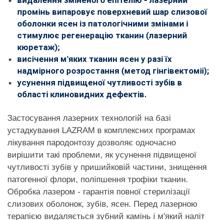
промінь випаровує поверхневий шар слизової
оболонки ясен із патологічними змінами і
стимулює регенерацію тканин (лазерний
кюретаж);
висічення м'яких тканин ясен у разі їх
надмірного розростання (метод гінгівектоміі);
усунення підвищеної чутливості зубів в
області клиновидних дефектів.
Застосування лазерних технологій на базі
устадкування LAZRAM в комплексних програмах
лікування пародонтозу дозволяє одночасно
вирішити такі проблеми, як усунення підвищеної
чутливості зубів у пришийковій частини, знищення
патогенної флори, поліпшення трофіки тканин.
Обробка лазером - гарантія повної стерилізації
слизових оболонок, зубів, ясен. Перед лазерною
терапією видаляється зубний камінь і м'який наліт