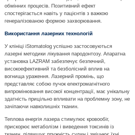
обмінних процесів. Позитивний ефект
спостерігається навіть у пацієнтів з важкою
генералізованою формою захворювання.
Використання лазерних технологій
У клініці iStomatolog успішно застосовуються
лазерні методики лікування пародонтозу. Апаратна
установка LAZRAM забезпечує безпечний,
високоефективний та безболісний вплив на
вогнища ураження. Лазерний промінь, що
представляє собою пучок електромагнітного
випромінювання високої концентрації, має унікальну
здатність прицільно впливати на проблемну зону, не
зачіпаючи навколишніх тканин.
Теплова енергія лазера стимулює кровообіг,
прискорює метаболізм і виведення токсинів із
тканин, підвищує пружність судин і зміцнює їхні