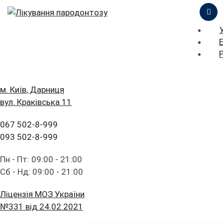
ЦІНИ
ПРО НАС
ПРИКЛАДИ РОБІТ
iStomatolog
>
Лікування ясен
>
Лікування
пародонтозу
БЛОГ
ГОЛОВНА
м. Київ, Дарниця
вул. Краківська 11
FAQ
ПОСЛУГИ
ЗАЛИШИТИ ЗАЯВКУ
ПРАЙС ЛИСТ
067 502-8-999
ПАЦІЄНТУ
ЦІНИ
093 502-8-999
КОНТАКТИ
ПРО НАС
Пн - Пт: 09:00 - 21:00
Лікування
Сб - Нд: 09:00 - 21:00
ПРИКЛАДИ РОБІТ
пародонтоза
Ліцензія МОЗ України
БЛОГ
№331 від 24.02.2021