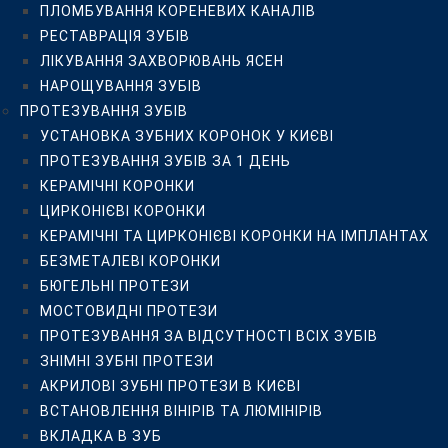
ПЛОМБУВАННЯ КОРЕНЕВИХ КАНАЛІВ
БЮГЕЛЬНІ ПРОТЕЗИ
РЕСТАВРАЦІЯ ЗУБІВ
МОСТОВИДНІ ПРОТЕЗИ
ЛІКУВАННЯ ЗАХВОРЮВАНЬ ЯСЕН
ПРОТЕЗУВАННЯ ЗА ВІДСУТНОСТІ ВСІХ ЗУБІВ
НАРОЩУВАННЯ ЗУБІВ
ЗНІМНІ ЗУБНІ ПРОТЕЗИ
ПРОТЕЗУВАННЯ ЗУБІВ
АКРИЛОВІ ЗУБНІ ПРОТЕЗИ В КИЄВІ
УСТАНОВКА ЗУБНИХ КОРОНОК У КИЄВІ
ВСТАНОВЛЕННЯ ВІНІРІВ ТА ЛЮМІНІРІВ
ПРОТЕЗУВАННЯ ЗУБІВ ЗА 1 ДЕНЬ
ВКЛАДКА В ЗУБ
КЕРАМІЧНІ КОРОНКИ
ЛІКУВАННЯ ЯСЕН
ЦИРКОНІЄВІ КОРОНКИ
ЛІКУВАННЯ ПАРОДОНТИТУ
КЕРАМІЧНІ ТА ЦИРКОНІЄВІ КОРОНКИ НА ІМПЛАНТАХ
ЛІКУВАННЯ ГІНГІВІТУ
БЕЗМЕТАЛЕВІ КОРОНКИ
ЛІКУВАННЯ ПАРОДОНТОЗУ
БЮГЕЛЬНІ ПРОТЕЗИ
ЛІКУВАННЯ ЛАЗЕРОМ
МОСТОВИДНІ ПРОТЕЗИ
ВЕКТОР-ТЕРАПІЯ ЯСЕН
ПРОТЕЗУВАННЯ ЗА ВІДСУТНОСТІ ВСІХ ЗУБІВ
ХІРУРГІЧНА СТОМАТОЛОГІЯ
ЗНІМНІ ЗУБНІ ПРОТЕЗИ
ВИДАЛЕННЯ “ЗУБІВ МУДРОСТІ”
АКРИЛОВІ ЗУБНІ ПРОТЕЗИ В КИЄВІ
ВИДАЛЕННЯ ЗУБІВ
ВСТАНОВЛЕННЯ ВІНІРІВ ТА ЛЮМІНІРІВ
ІМПЛАНТАЦІЯ ЗУБІВ
ВКЛАДКА В ЗУБ
ХІРУРГІЧНІ ОПЕРАЦІЇ НА ЩЕЛЕПАХ ТА ЯСНАХ