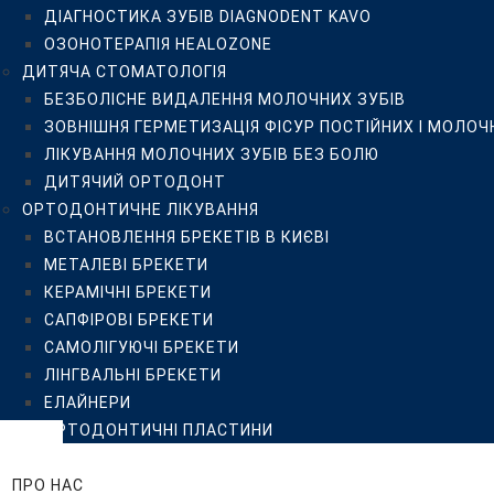
ДІАГНОСТИКА ЗУБІВ DIAGNODENT KAVO
САПФІРОВІ БРЕКЕТИ
ОЗОНОТЕРАПІЯ HEALOZONE
САМОЛІГУЮЧІ БРЕКЕТИ
ДИТЯЧА СТОМАТОЛОГІЯ
ЛІНГВАЛЬНІ БРЕКЕТИ
БЕЗБОЛІСНЕ ВИДАЛЕННЯ МОЛОЧНИХ ЗУБІВ
ЕЛАЙНЕРИ
ЗОВНІШНЯ ГЕРМЕТИЗАЦІЯ ФІСУР ПОСТІЙНИХ І МОЛОЧ
ОРТОДОНТИЧНІ ПЛАСТИНИ
ЛІКУВАННЯ МОЛОЧНИХ ЗУБІВ БЕЗ БОЛЮ
ЦІНИ
ДИТЯЧИЙ ОРТОДОНТ
ПРО НАС
ОРТОДОНТИЧНЕ ЛІКУВАННЯ
КЛІНІКА ISTOMATOLOG
ВСТАНОВЛЕННЯ БРЕКЕТІВ В КИЄВІ
КОМАНДА
МЕТАЛЕВІ БРЕКЕТИ
ВІДГУКИ
КЕРАМІЧНІ БРЕКЕТИ
ПРИКЛАДИ РОБІТ
САПФІРОВІ БРЕКЕТИ
БЛОГ
САМОЛІГУЮЧІ БРЕКЕТИ
FAQ
ЛІНГВАЛЬНІ БРЕКЕТИ
ПАЦІЄНТУ
ЕЛАЙНЕРИ
РЕКОМЕНДАЦІЇ
ОРТОДОНТИЧНІ ПЛАСТИНИ
РЕКОМЕНДАЦІЇ ПІСЛЯ ПРОФЕСІЙНОЇ ГІГІЄНИ, ВІДБІ
ЦІНИ
РЕКОМЕНДАЦІЇ ПАЦІЄНТУ ДО ТА ПІСЛЯ ДЕНТАЛЬНОЇ
ПРО НАС
ПУБЛІЧНИЙ ДОГОВІР-ОФЕРТА