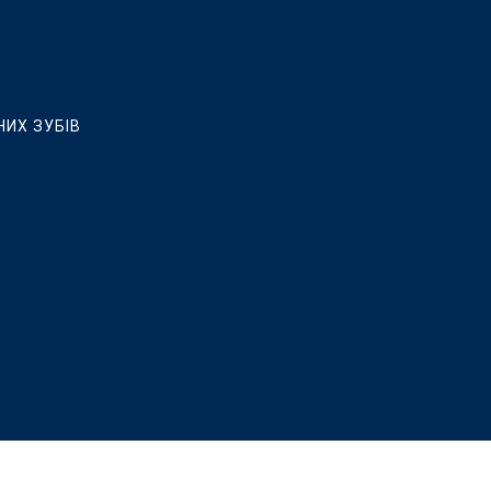
НИХ ЗУБІВ
ЛЮВАННЯ, ВСТАНОВЛЕННЯ КЕРАМІЧНИХ ВІНІРІВ ТА РЕСТАВРАЦ
 ІМПЛАНТАЦІЇ