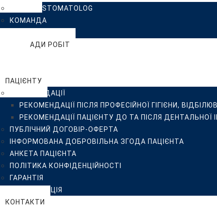
КЛІНІКА ISTOMATOLOG
ІНФОРМОВАНА ДОБРОВІЛЬНА ЗГОДА ПАЦІЄНТА
КОМАНДА
АНКЕТА ПАЦІЄНТА
ВІДГУКИ
ПОЛІТИКА КОНФІДЕНЦІЙНОСТІ
ПРИКЛАДИ РОБІТ
ГАРАНТІЯ
БЛОГ
СТЕРИЛІЗАЦІЯ
FAQ
КОНТАКТИ
ПАЦІЄНТУ
РЕКОМЕНДАЦІЇ
РЕКОМЕНДАЦІЇ ПІСЛЯ ПРОФЕСІЙНОЇ ГІГІЄНИ, ВІДБІЛЮ
РЕКОМЕНДАЦІЇ ПАЦІЄНТУ ДО ТА ПІСЛЯ ДЕНТАЛЬНОЇ 
ПУБЛІЧНИЙ ДОГОВІР-ОФЕРТА
ІНФОРМОВАНА ДОБРОВІЛЬНА ЗГОДА ПАЦІЄНТА
АНКЕТА ПАЦІЄНТА
ПОЛІТИКА КОНФІДЕНЦІЙНОСТІ
ГАРАНТІЯ
СТЕРИЛІЗАЦІЯ
КОНТАКТИ