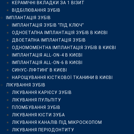
КЕРАМІЧНІ ВКЛАДКИ ЗА 1 ВІЗИТ
ЛІКУВАННЯ ЗУБІВ
ВІДБІЛЮВАННЯ ЗУБІВ
ЛІКУВАННЯ КАРІЄСУ ЗУБІВ
ІМПЛАНТАЦІЯ ЗУБІВ
ЛІКУВАННЯ ПУЛЬПІТУ
ІМПЛАНТАЦІЯ ЗУБІВ “ПІД КЛЮЧ”
ПЛОМБУВАННЯ ЗУБІВ
ОДНОЕТАПНА ІМПЛАНТАЦІЯ ЗУБІВ В КИЄВІ
ЛІКУВАННЯ КІСТИ ЗУБА
ДВОЕТАПНА ІМПЛАНТАЦІЯ ЗУБІВ
ЛІКУВАННЯ КАНАЛІВ ПІД МІКРОСКОПОМ
ОДНОМОМЕНТНА ІМПЛАНТАЦІЯ ЗУБІВ В КИЄВІ
ЛІКУВАННЯ ПЕРІОДОНТИТУ
ІМПЛАНТАЦІЯ ALL-ON-4 В КИЄВІ
ПЛОМБУВАННЯ КОРЕНЕВИХ КАНАЛІВ
ІМПЛАНТАЦІЯ ALL-ON-6 В КИЄВІ
РЕСТАВРАЦІЯ ЗУБІВ
СИНУС-ЛІФТИНГ В КИЄВІ
ЛІКУВАННЯ ЗАХВОРЮВАНЬ ЯСЕН
НАРОЩУВАННЯ КІСТКОВОЇ ТКАНИНИ В КИЄВІ
НАРОЩУВАННЯ ЗУБІВ
ЛІКУВАННЯ ЗУБІВ
ПРОТЕЗУВАННЯ ЗУБІВ
ЛІКУВАННЯ КАРІЄСУ ЗУБІВ
УСТАНОВКА ЗУБНИХ КОРОНОК У КИЄВІ
ЛІКУВАННЯ ПУЛЬПІТУ
ПРОТЕЗУВАННЯ ЗУБІВ ЗА 1 ДЕНЬ
ПЛОМБУВАННЯ ЗУБІВ
КЕРАМІЧНІ КОРОНКИ
ЛІКУВАННЯ КІСТИ ЗУБА
ЦИРКОНІЄВІ КОРОНКИ
ЛІКУВАННЯ КАНАЛІВ ПІД МІКРОСКОПОМ
КЕРАМІЧНІ ТА ЦИРКОНІЄВІ КОРОНКИ НА ІМПЛАНТАХ
ЛІКУВАННЯ ПЕРІОДОНТИТУ
БЕЗМЕТАЛЕВІ КОРОНКИ