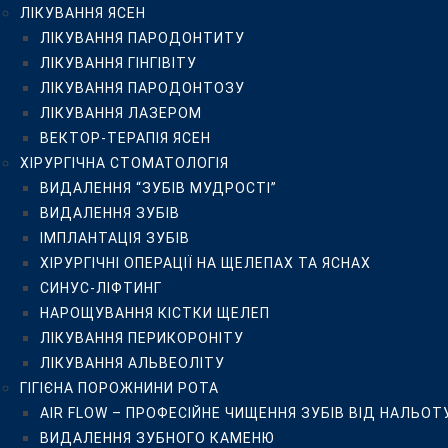
ЛІКУВАННЯ ЯСЕН
СИНУС-ЛІФТИНГ
ЛІКУВАННЯ ПАРОДОНТИТУ
НАРОЩУВАННЯ КІСТКИ ЩЕЛЕП
ЛІКУВАННЯ ГІНГІВІТУ
ЛІКУВАННЯ ПЕРИКОРОНІТУ
ЛІКУВАННЯ ПАРОДОНТОЗУ
ЛІКУВАННЯ АЛЬВЕОЛІТУ
ЛІКУВАННЯ ЛАЗЕРОМ
ГІГІЄНА ПОРОЖНИНИ РОТА
ВЕКТОР-ТЕРАПІЯ ЯСЕН
AIR FLOW – ПРОФЕСІЙНЕ ЧИЩЕННЯ ЗУБІВ ВІД НАЛЬ
ХІРУРГІЧНА СТОМАТОЛОГІЯ
ВИДАЛЕННЯ ЗУБНОГО КАМЕНЮ
ВИДАЛЕННЯ “ЗУБІВ МУДРОСТІ”
ДІАГНОСТИКА ЗУБІВ DIAGNODENT KAVO
ВИДАЛЕННЯ ЗУБІВ
ОЗОНОТЕРАПІЯ HEALOZONE
ІМПЛАНТАЦІЯ ЗУБІВ
ДИТЯЧА СТОМАТОЛОГІЯ
ХІРУРГІЧНІ ОПЕРАЦІЇ НА ЩЕЛЕПАХ ТА ЯСНАХ
БЕЗБОЛІСНЕ ВИДАЛЕННЯ МОЛОЧНИХ ЗУБІВ
СИНУС-ЛІФТИНГ
ЗОВНІШНЯ ГЕРМЕТИЗАЦІЯ ФІСУР ПОСТІЙНИХ І МОЛО
НАРОЩУВАННЯ КІСТКИ ЩЕЛЕП
ЛІКУВАННЯ МОЛОЧНИХ ЗУБІВ БЕЗ БОЛЮ
ЛІКУВАННЯ ПЕРИКОРОНІТУ
ДИТЯЧИЙ ОРТОДОНТ
ЛІКУВАННЯ АЛЬВЕОЛІТУ
ОРТОДОНТИЧНЕ ЛІКУВАННЯ
ГІГІЄНА ПОРОЖНИНИ РОТА
ВСТАНОВЛЕННЯ БРЕКЕТІВ В КИЄВІ
AIR FLOW – ПРОФЕСІЙНЕ ЧИЩЕННЯ ЗУБІВ ВІД НАЛЬОТ
МЕТАЛЕВІ БРЕКЕТИ
ВИДАЛЕННЯ ЗУБНОГО КАМЕНЮ
КЕРАМІЧНІ БРЕКЕТИ