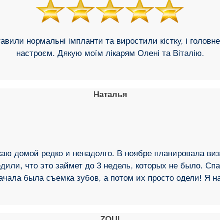
авили нормальні імпланти та виростили кістку, і голов
настроєм. Дякую моїм лікарям Олені та Віталію.
Наталья
зжаю домой редко и ненадолго. В ноябре планировала виз
дили, что это займет до 3 недель, которых не было. Спа
начала была съемка зубов, а потом их просто одели! Я 
ZOUI