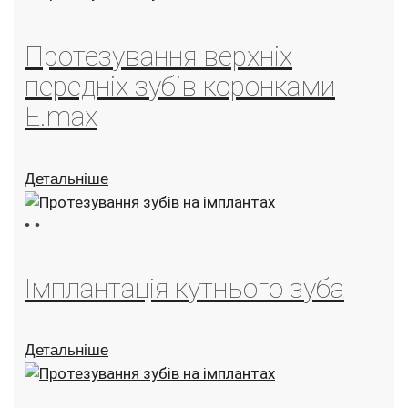
Протезування верхніх
передніх зубів коронками
E.max
Детальніше
•
•
Імплантація кутнього зуба
Детальніше