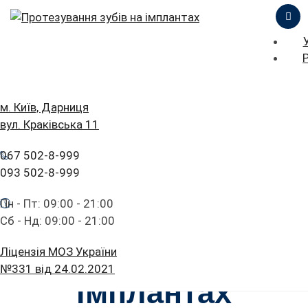
ЦІНИ
ПРО НАС
ПРИКЛАДИ РОБІТ
iStomatolog
>
Протезування зубів
>
Протезування
ГОЛОВНА
м. Київ, Дарниця
зубів на імплантах
БЛОГ
вул. Краківська 11
ПОСЛУГИ
FAQ
067 502-8-999
ЦІНИ
ОСТАВИТЬ ЗАЯВКУ
ПРАЙС ЛИСТ
093 502-8-999
ПАЦІЄНТУ
ПРО НАС
Пн - Пт: 09:00 - 21:00
КОНТАКТИ
Протезування
Сб - Нд: 09:00 - 21:00
ПРИКЛАДИ РОБІТ
зубів на
Ліцензія МОЗ України
БЛОГ
№331 від 24.02.2021
імплантах
FAQ