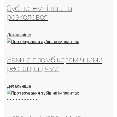
Зуб потемнішав та
розколовся
Детальніше
Заміна пломб керамічними
реставраціями
Детальніше
•
•
•
•
•
•
•
•
•
•
•