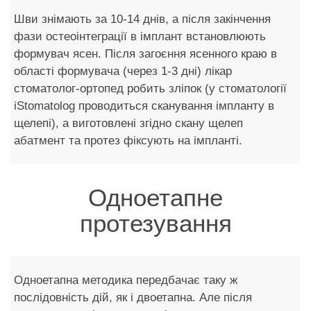
Шви знімають за 10-14 днів, а після закінчення
фази остеоінтеграції в імплант встановлюють
формувач ясен. Після загоєння ясенного краю в
області формувача (через 1-3 дні) лікар
стоматолог-ортопед робить зліпок (у стоматології
iStomatolog проводиться сканування імпланту в
щелепі), а виготовлені згідно скану щелеп
абатмент та протез фіксують на імпланті.
Одноетапне
протезування
Одноетапна методика передбачає таку ж
послідовність дій, як і двоетапна. Але після