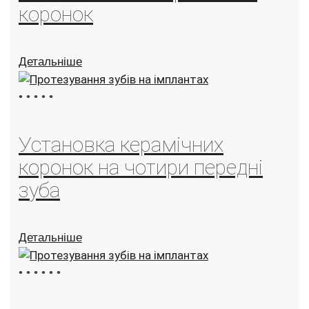
коронок
Детальніше
•
•
•
•
•
Установка керамічних
коронок на чотири передні
зуба
Детальніше
•
•
•
•
•
•