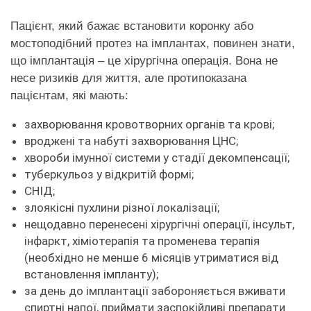
Пацієнт, який бажає встановити коронку або
мостоподібний протез на імплантах, повинен знати,
що імплантація – це хірургічна операція. Вона не
несе ризиків для життя, але протипоказана
пацієнтам, які мають:
захворювання кровотворних органів та крові;
вроджені та набуті захворювання ЦНС;
хвороби імунної системи у стадії декомпенсації;
туберкульоз у відкритій формі;
СНІД;
злоякісні пухлини різної локалізації;
нещодавно перенесені хірургічні операції, інсульт,
інфаркт, хіміотерапія та променева терапія
(необхідно не менше 6 місяців утриматися від
встановлення імпланту);
за день до імплантації забороняється вживати
спиртні напої, приймати заспокійливі препарати