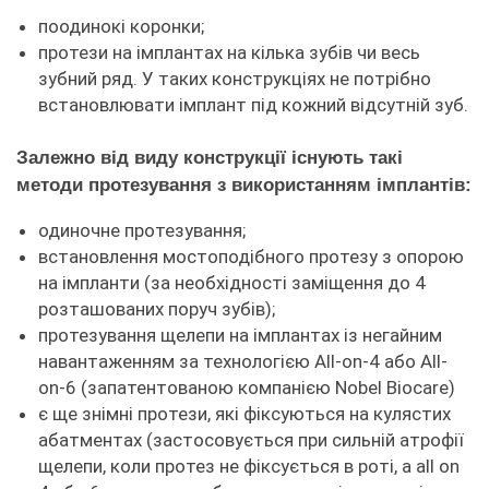
поодинокі коронки;
протези на імплантах на кілька зубів чи весь
зубний ряд. У таких конструкціях не потрібно
встановлювати імплант під кожний відсутній зуб.
Залежно від виду конструкції існують такі
методи протезування з використанням імплантів:
одиночне протезування;
встановлення мостоподібного протезу з опорою
на імпланти (за необхідності заміщення до 4
розташованих поруч зубів);
протезування щелепи на імплантах із негайним
навантаженням за технологією All-on-4 або All-
on-6 (запатентованою компанією Nobel Biocare)
є ще знімні протези, які фіксуються на кулястих
абатментах (застосовується при сильній атрофії
щелепи, коли протез не фіксується в роті, а all on