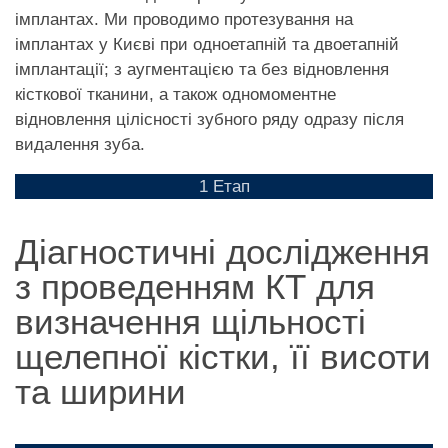
імплантах. Ми проводимо протезування на
імплантах у Києві при одноетапній та двоетапній
імплантації; з аугментацією та без відновлення
кісткової тканини, а також одномоментне
відновлення цілісності зубного ряду одразу після
видалення зуба.
1 Етап
Діагностичні дослідження
з проведенням КТ для
визначення щільності
щелепної кістки, її висоти
та ширини