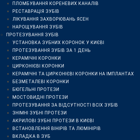
ПЛОМБУВАННЯ КОРЕНЕВИХ КАНАЛІВ
БЮГЕЛЬНІ ПРОТЕЗИ
РЕСТАВРАЦІЯ ЗУБІВ
МОСТОВИДНІ ПРОТЕЗИ
ЛІКУВАННЯ ЗАХВОРЮВАНЬ ЯСЕН
ПРОТЕЗУВАННЯ ЗА ВІДСУТНОСТІ ВСІХ ЗУБІВ
НАРОЩУВАННЯ ЗУБІВ
ЗНІМНІ ЗУБНІ ПРОТЕЗИ
ПРОТЕЗУВАННЯ ЗУБІВ
АКРИЛОВІ ЗУБНІ ПРОТЕЗИ В КИЄВІ
УСТАНОВКА ЗУБНИХ КОРОНОК У КИЄВІ
ВСТАНОВЛЕННЯ ВІНІРІВ ТА ЛЮМІНІРІВ
ПРОТЕЗУВАННЯ ЗУБІВ ЗА 1 ДЕНЬ
ВКЛАДКА В ЗУБ
КЕРАМІЧНІ КОРОНКИ
ЛІКУВАННЯ ЯСЕН
ЦИРКОНІЄВІ КОРОНКИ
ЛІКУВАННЯ ПАРОДОНТИТУ
КЕРАМІЧНІ ТА ЦИРКОНІЄВІ КОРОНКИ НА ІМПЛАНТАХ
ЛІКУВАННЯ ГІНГІВІТУ
БЕЗМЕТАЛЕВІ КОРОНКИ
ЛІКУВАННЯ ПАРОДОНТОЗУ
БЮГЕЛЬНІ ПРОТЕЗИ
ЛІКУВАННЯ ЛАЗЕРОМ
МОСТОВИДНІ ПРОТЕЗИ
ВЕКТОР-ТЕРАПІЯ ЯСЕН
ПРОТЕЗУВАННЯ ЗА ВІДСУТНОСТІ ВСІХ ЗУБІВ
ХІРУРГІЧНА СТОМАТОЛОГІЯ
ЗНІМНІ ЗУБНІ ПРОТЕЗИ
ВИДАЛЕННЯ “ЗУБІВ МУДРОСТІ”
АКРИЛОВІ ЗУБНІ ПРОТЕЗИ В КИЄВІ
ВИДАЛЕННЯ ЗУБІВ
ВСТАНОВЛЕННЯ ВІНІРІВ ТА ЛЮМІНІРІВ
ІМПЛАНТАЦІЯ ЗУБІВ
ВКЛАДКА В ЗУБ
ХІРУРГІЧНІ ОПЕРАЦІЇ НА ЩЕЛЕПАХ ТА ЯСНАХ