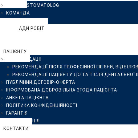
КЛІНІКА ISTOMATOLOG
ІНФОРМОВАНА ДОБРОВІЛЬНА ЗГОДА ПАЦІЄНТА
КОМАНДА
АНКЕТА ПАЦІЄНТА
ВІДГУКИ
ПОЛІТИКА КОНФІДЕНЦІЙНОСТІ
ПРИКЛАДИ РОБІТ
ГАРАНТІЯ
БЛОГ
СТЕРИЛІЗАЦІЯ
FAQ
КОНТАКТИ
ПАЦІЄНТУ
РЕКОМЕНДАЦІЇ
РЕКОМЕНДАЦІЇ ПІСЛЯ ПРОФЕСІЙНОЇ ГІГІЄНИ, ВІДБІЛЮ
РЕКОМЕНДАЦІЇ ПАЦІЄНТУ ДО ТА ПІСЛЯ ДЕНТАЛЬНОЇ 
ПУБЛІЧНИЙ ДОГОВІР-ОФЕРТА
ІНФОРМОВАНА ДОБРОВІЛЬНА ЗГОДА ПАЦІЄНТА
АНКЕТА ПАЦІЄНТА
ПОЛІТИКА КОНФІДЕНЦІЙНОСТІ
ГАРАНТІЯ
СТЕРИЛІЗАЦІЯ
КОНТАКТИ