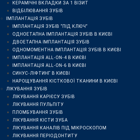
КЕРАМІЧНІ ВКЛАДКИ ЗА 1 ВІЗИТ
ЛІКУВАННЯ ЗУБІВ
ВІДБІЛЮВАННЯ ЗУБІВ
ЛІКУВАННЯ КАРІЄСУ ЗУБІВ
ІМПЛАНТАЦІЯ ЗУБІВ
ЛІКУВАННЯ ПУЛЬПІТУ
ІМПЛАНТАЦІЯ ЗУБІВ “ПІД КЛЮЧ”
ПЛОМБУВАННЯ ЗУБІВ
ОДНОЕТАПНА ІМПЛАНТАЦІЯ ЗУБІВ В КИЄВІ
ЛІКУВАННЯ КІСТИ ЗУБА
ДВОЕТАПНА ІМПЛАНТАЦІЯ ЗУБІВ
ЛІКУВАННЯ КАНАЛІВ ПІД МІКРОСКОПОМ
ОДНОМОМЕНТНА ІМПЛАНТАЦІЯ ЗУБІВ В КИЄВІ
ЛІКУВАННЯ ПЕРІОДОНТИТУ
ІМПЛАНТАЦІЯ ALL-ON-4 В КИЄВІ
ПЛОМБУВАННЯ КОРЕНЕВИХ КАНАЛІВ
ІМПЛАНТАЦІЯ ALL-ON-6 В КИЄВІ
РЕСТАВРАЦІЯ ЗУБІВ
СИНУС-ЛІФТИНГ В КИЄВІ
ЛІКУВАННЯ ЗАХВОРЮВАНЬ ЯСЕН
НАРОЩУВАННЯ КІСТКОВОЇ ТКАНИНИ В КИЄВІ
НАРОЩУВАННЯ ЗУБІВ
ЛІКУВАННЯ ЗУБІВ
ПРОТЕЗУВАННЯ ЗУБІВ
ЛІКУВАННЯ КАРІЄСУ ЗУБІВ
УСТАНОВКА ЗУБНИХ КОРОНОК У КИЄВІ
ЛІКУВАННЯ ПУЛЬПІТУ
ПРОТЕЗУВАННЯ ЗУБІВ ЗА 1 ДЕНЬ
ПЛОМБУВАННЯ ЗУБІВ
КЕРАМІЧНІ КОРОНКИ
ЛІКУВАННЯ КІСТИ ЗУБА
ЦИРКОНІЄВІ КОРОНКИ
ЛІКУВАННЯ КАНАЛІВ ПІД МІКРОСКОПОМ
КЕРАМІЧНІ ТА ЦИРКОНІЄВІ КОРОНКИ НА ІМПЛАНТАХ
ЛІКУВАННЯ ПЕРІОДОНТИТУ
БЕЗМЕТАЛЕВІ КОРОНКИ