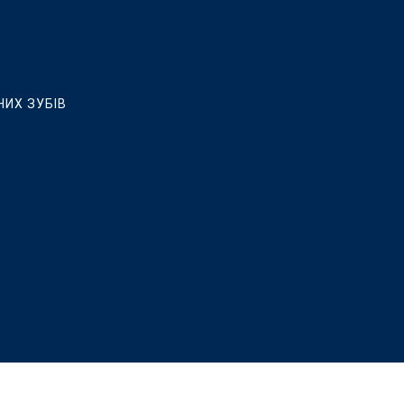
НИХ ЗУБІВ
ЛЮВАННЯ, ВСТАНОВЛЕННЯ КЕРАМІЧНИХ ВІНІРІВ ТА РЕСТАВРАЦ
 ІМПЛАНТАЦІЇ