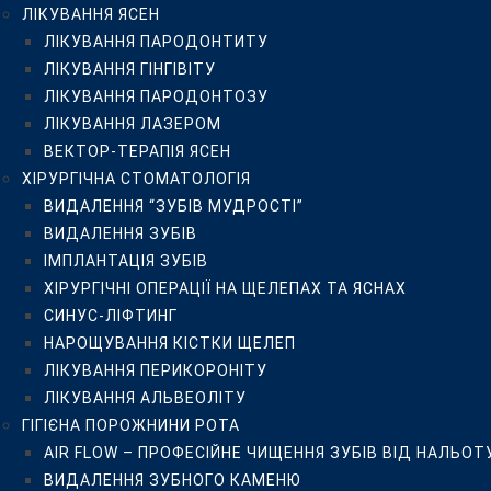
ЛІКУВАННЯ ЯСЕН
СИНУС-ЛІФТИНГ
ЛІКУВАННЯ ПАРОДОНТИТУ
НАРОЩУВАННЯ КІСТКИ ЩЕЛЕП
ЛІКУВАННЯ ГІНГІВІТУ
ЛІКУВАННЯ ПЕРИКОРОНІТУ
ЛІКУВАННЯ ПАРОДОНТОЗУ
ЛІКУВАННЯ АЛЬВЕОЛІТУ
ЛІКУВАННЯ ЛАЗЕРОМ
ГІГІЄНА ПОРОЖНИНИ РОТА
ВЕКТОР-ТЕРАПІЯ ЯСЕН
AIR FLOW – ПРОФЕСІЙНЕ ЧИЩЕННЯ ЗУБІВ ВІД НАЛЬ
ХІРУРГІЧНА СТОМАТОЛОГІЯ
ВИДАЛЕННЯ ЗУБНОГО КАМЕНЮ
ВИДАЛЕННЯ “ЗУБІВ МУДРОСТІ”
ДІАГНОСТИКА ЗУБІВ DIAGNODENT KAVO
ВИДАЛЕННЯ ЗУБІВ
ОЗОНОТЕРАПІЯ HEALOZONE
ІМПЛАНТАЦІЯ ЗУБІВ
ДИТЯЧА СТОМАТОЛОГІЯ
ХІРУРГІЧНІ ОПЕРАЦІЇ НА ЩЕЛЕПАХ ТА ЯСНАХ
БЕЗБОЛІСНЕ ВИДАЛЕННЯ МОЛОЧНИХ ЗУБІВ
СИНУС-ЛІФТИНГ
ЗОВНІШНЯ ГЕРМЕТИЗАЦІЯ ФІСУР ПОСТІЙНИХ І МОЛО
НАРОЩУВАННЯ КІСТКИ ЩЕЛЕП
ЛІКУВАННЯ МОЛОЧНИХ ЗУБІВ БЕЗ БОЛЮ
ЛІКУВАННЯ ПЕРИКОРОНІТУ
ДИТЯЧИЙ ОРТОДОНТ
ЛІКУВАННЯ АЛЬВЕОЛІТУ
ОРТОДОНТИЧНЕ ЛІКУВАННЯ
ГІГІЄНА ПОРОЖНИНИ РОТА
ВСТАНОВЛЕННЯ БРЕКЕТІВ В КИЄВІ
AIR FLOW – ПРОФЕСІЙНЕ ЧИЩЕННЯ ЗУБІВ ВІД НАЛЬОТ
МЕТАЛЕВІ БРЕКЕТИ
ВИДАЛЕННЯ ЗУБНОГО КАМЕНЮ
КЕРАМІЧНІ БРЕКЕТИ