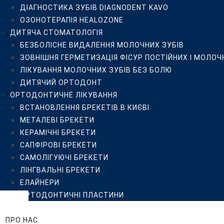
ДІАГНОСТИКА ЗУБІВ DIAGNODENT KAVO
САПФІРОВІ БРЕКЕТИ
ОЗОНОТЕРАПІЯ HEALOZONE
САМОЛІГУЮЧІ БРЕКЕТИ
ДИТЯЧА СТОМАТОЛОГІЯ
ЛІНГВАЛЬНІ БРЕКЕТИ
БЕЗБОЛІСНЕ ВИДАЛЕННЯ МОЛОЧНИХ ЗУБІВ
ЕЛАЙНЕРИ
ЗОВНІШНЯ ГЕРМЕТИЗАЦІЯ ФІСУР ПОСТІЙНИХ І МОЛОЧ
ОРТОДОНТИЧНІ ПЛАСТИНИ
ЛІКУВАННЯ МОЛОЧНИХ ЗУБІВ БЕЗ БОЛЮ
ЦІНИ
ДИТЯЧИЙ ОРТОДОНТ
ПРО НАС
ОРТОДОНТИЧНЕ ЛІКУВАННЯ
КЛІНІКА ISTOMATOLOG
ВСТАНОВЛЕННЯ БРЕКЕТІВ В КИЄВІ
КОМАНДА
МЕТАЛЕВІ БРЕКЕТИ
ВІДГУКИ
КЕРАМІЧНІ БРЕКЕТИ
ПРИКЛАДИ РОБІТ
САПФІРОВІ БРЕКЕТИ
БЛОГ
САМОЛІГУЮЧІ БРЕКЕТИ
FAQ
ЛІНГВАЛЬНІ БРЕКЕТИ
ПАЦІЄНТУ
ЕЛАЙНЕРИ
РЕКОМЕНДАЦІЇ
ОРТОДОНТИЧНІ ПЛАСТИНИ
РЕКОМЕНДАЦІЇ ПІСЛЯ ПРОФЕСІЙНОЇ ГІГІЄНИ, ВІДБІ
ЦІНИ
РЕКОМЕНДАЦІЇ ПАЦІЄНТУ ДО ТА ПІСЛЯ ДЕНТАЛЬНОЇ
ПРО НАС
ПУБЛІЧНИЙ ДОГОВІР-ОФЕРТА