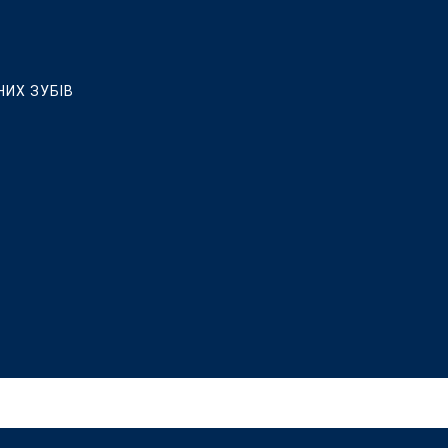
НИХ ЗУБІВ
ЛЮВАННЯ, ВСТАНОВЛЕННЯ КЕРАМІЧНИХ ВІНІРІВ ТА РЕСТАВРАЦ
 ІМПЛАНТАЦІЇ