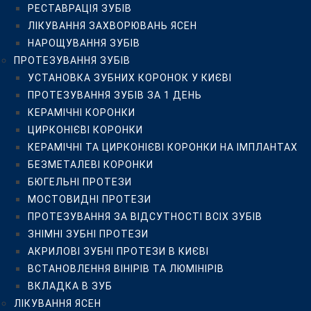
РЕСТАВРАЦІЯ ЗУБІВ
БЮГЕЛЬНІ ПРОТЕЗИ
ЛІКУВАННЯ ЗАХВОРЮВАНЬ ЯСЕН
МОСТОВИДНІ ПРОТЕЗИ
НАРОЩУВАННЯ ЗУБІВ
ПРОТЕЗУВАННЯ ЗА ВІДСУТНОСТІ ВСІХ ЗУБІВ
ПРОТЕЗУВАННЯ ЗУБІВ
ЗНІМНІ ЗУБНІ ПРОТЕЗИ
УСТАНОВКА ЗУБНИХ КОРОНОК У КИЄВІ
АКРИЛОВІ ЗУБНІ ПРОТЕЗИ В КИЄВІ
ПРОТЕЗУВАННЯ ЗУБІВ ЗА 1 ДЕНЬ
ВСТАНОВЛЕННЯ ВІНІРІВ ТА ЛЮМІНІРІВ
КЕРАМІЧНІ КОРОНКИ
ВКЛАДКА В ЗУБ
ЦИРКОНІЄВІ КОРОНКИ
ЛІКУВАННЯ ЯСЕН
КЕРАМІЧНІ ТА ЦИРКОНІЄВІ КОРОНКИ НА ІМПЛАНТАХ
ЛІКУВАННЯ ПАРОДОНТИТУ
БЕЗМЕТАЛЕВІ КОРОНКИ
ЛІКУВАННЯ ГІНГІВІТУ
БЮГЕЛЬНІ ПРОТЕЗИ
ЛІКУВАННЯ ПАРОДОНТОЗУ
МОСТОВИДНІ ПРОТЕЗИ
ЛІКУВАННЯ ЛАЗЕРОМ
ПРОТЕЗУВАННЯ ЗА ВІДСУТНОСТІ ВСІХ ЗУБІВ
ВЕКТОР-ТЕРАПІЯ ЯСЕН
ЗНІМНІ ЗУБНІ ПРОТЕЗИ
ХІРУРГІЧНА СТОМАТОЛОГІЯ
АКРИЛОВІ ЗУБНІ ПРОТЕЗИ В КИЄВІ
ВИДАЛЕННЯ “ЗУБІВ МУДРОСТІ”
ВСТАНОВЛЕННЯ ВІНІРІВ ТА ЛЮМІНІРІВ
ВИДАЛЕННЯ ЗУБІВ
ВКЛАДКА В ЗУБ
ІМПЛАНТАЦІЯ ЗУБІВ
ЛІКУВАННЯ ЯСЕН
ХІРУРГІЧНІ ОПЕРАЦІЇ НА ЩЕЛЕПАХ ТА ЯСНАХ