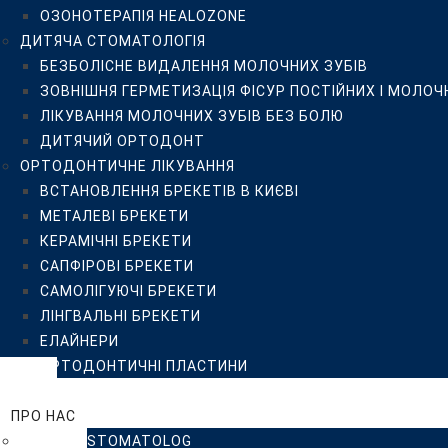
ОЗОНОТЕРАПІЯ HEALOZONE
САПФІРОВІ БРЕКЕТИ
ДИТЯЧА СТОМАТОЛОГІЯ
САМОЛІГУЮЧІ БРЕКЕТИ
БЕЗБОЛІСНЕ ВИДАЛЕННЯ МОЛОЧНИХ ЗУБІВ
ЛІНГВАЛЬНІ БРЕКЕТИ
ЗОВНІШНЯ ГЕРМЕТИЗАЦІЯ ФІСУР ПОСТІЙНИХ І МОЛОЧ
ЕЛАЙНЕРИ
ЛІКУВАННЯ МОЛОЧНИХ ЗУБІВ БЕЗ БОЛЮ
ОРТОДОНТИЧНІ ПЛАСТИНИ
ДИТЯЧИЙ ОРТОДОНТ
ЦІНИ
ОРТОДОНТИЧНЕ ЛІКУВАННЯ
ПРО НАС
ВСТАНОВЛЕННЯ БРЕКЕТІВ В КИЄВІ
КЛІНІКА ISTOMATOLOG
МЕТАЛЕВІ БРЕКЕТИ
КОМАНДА
КЕРАМІЧНІ БРЕКЕТИ
ВІДГУКИ
САПФІРОВІ БРЕКЕТИ
ПРИКЛАДИ РОБІТ
САМОЛІГУЮЧІ БРЕКЕТИ
БЛОГ
ЛІНГВАЛЬНІ БРЕКЕТИ
FAQ
ЕЛАЙНЕРИ
ПАЦІЄНТУ
ОРТОДОНТИЧНІ ПЛАСТИНИ
РЕКОМЕНДАЦІЇ
ЦІНИ
РЕКОМЕНДАЦІЇ ПІСЛЯ ПРОФЕСІЙНОЇ ГІГІЄНИ, ВІДБІ
ПРО НАС
РЕКОМЕНДАЦІЇ ПАЦІЄНТУ ДО ТА ПІСЛЯ ДЕНТАЛЬНОЇ
КЛІНІКА ISTOMATOLOG
ПУБЛІЧНИЙ ДОГОВІР-ОФЕРТА