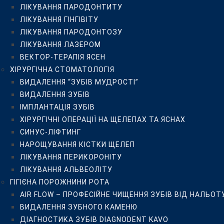
ЛІКУВАННЯ ПАРОДОНТИТУ
СИНУС-ЛІФТИНГ
ЛІКУВАННЯ ГІНГІВІТУ
НАРОЩУВАННЯ КІСТКИ ЩЕЛЕП
ЛІКУВАННЯ ПАРОДОНТОЗУ
ЛІКУВАННЯ ПЕРИКОРОНІТУ
ЛІКУВАННЯ ЛАЗЕРОМ
ЛІКУВАННЯ АЛЬВЕОЛІТУ
ВЕКТОР-ТЕРАПІЯ ЯСЕН
ГІГІЄНА ПОРОЖНИНИ РОТА
ХІРУРГІЧНА СТОМАТОЛОГІЯ
AIR FLOW – ПРОФЕСІЙНЕ ЧИЩЕННЯ ЗУБІВ ВІД НАЛЬ
ВИДАЛЕННЯ “ЗУБІВ МУДРОСТІ”
ВИДАЛЕННЯ ЗУБНОГО КАМЕНЮ
ВИДАЛЕННЯ ЗУБІВ
ДІАГНОСТИКА ЗУБІВ DIAGNODENT KAVO
ІМПЛАНТАЦІЯ ЗУБІВ
ОЗОНОТЕРАПІЯ HEALOZONE
ХІРУРГІЧНІ ОПЕРАЦІЇ НА ЩЕЛЕПАХ ТА ЯСНАХ
ДИТЯЧА СТОМАТОЛОГІЯ
СИНУС-ЛІФТИНГ
БЕЗБОЛІСНЕ ВИДАЛЕННЯ МОЛОЧНИХ ЗУБІВ
НАРОЩУВАННЯ КІСТКИ ЩЕЛЕП
ЗОВНІШНЯ ГЕРМЕТИЗАЦІЯ ФІСУР ПОСТІЙНИХ І МОЛО
ЛІКУВАННЯ ПЕРИКОРОНІТУ
ЛІКУВАННЯ МОЛОЧНИХ ЗУБІВ БЕЗ БОЛЮ
ЛІКУВАННЯ АЛЬВЕОЛІТУ
ДИТЯЧИЙ ОРТОДОНТ
ГІГІЄНА ПОРОЖНИНИ РОТА
ОРТОДОНТИЧНЕ ЛІКУВАННЯ
AIR FLOW – ПРОФЕСІЙНЕ ЧИЩЕННЯ ЗУБІВ ВІД НАЛЬОТ
ВСТАНОВЛЕННЯ БРЕКЕТІВ В КИЄВІ
ВИДАЛЕННЯ ЗУБНОГО КАМЕНЮ
МЕТАЛЕВІ БРЕКЕТИ
ДІАГНОСТИКА ЗУБІВ DIAGNODENT KAVO
КЕРАМІЧНІ БРЕКЕТИ