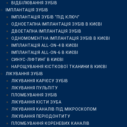
ВІДБІЛЮВАННЯ ЗУБІВ
ЛІКУВАННЯ ЗУБІВ
ІМПЛАНТАЦІЯ ЗУБІВ
ЛІКУВАННЯ КАРІЄСУ ЗУБІВ
ІМПЛАНТАЦІЯ ЗУБІВ “ПІД КЛЮЧ”
ЛІКУВАННЯ ПУЛЬПІТУ
ОДНОЕТАПНА ІМПЛАНТАЦІЯ ЗУБІВ В КИЄВІ
ПЛОМБУВАННЯ ЗУБІВ
ДВОЕТАПНА ІМПЛАНТАЦІЯ ЗУБІВ
ЛІКУВАННЯ КІСТИ ЗУБА
ОДНОМОМЕНТНА ІМПЛАНТАЦІЯ ЗУБІВ В КИЄВІ
ЛІКУВАННЯ КАНАЛІВ ПІД МІКРОСКОПОМ
ІМПЛАНТАЦІЯ ALL-ON-4 В КИЄВІ
ЛІКУВАННЯ ПЕРІОДОНТИТУ
ІМПЛАНТАЦІЯ ALL-ON-6 В КИЄВІ
ПЛОМБУВАННЯ КОРЕНЕВИХ КАНАЛІВ
СИНУС-ЛІФТИНГ В КИЄВІ
РЕСТАВРАЦІЯ ЗУБІВ
НАРОЩУВАННЯ КІСТКОВОЇ ТКАНИНИ В КИЄВІ
ЛІКУВАННЯ ЗАХВОРЮВАНЬ ЯСЕН
ЛІКУВАННЯ ЗУБІВ
НАРОЩУВАННЯ ЗУБІВ
ЛІКУВАННЯ КАРІЄСУ ЗУБІВ
ПРОТЕЗУВАННЯ ЗУБІВ
ЛІКУВАННЯ ПУЛЬПІТУ
УСТАНОВКА ЗУБНИХ КОРОНОК У КИЄВІ
ПЛОМБУВАННЯ ЗУБІВ
ПРОТЕЗУВАННЯ ЗУБІВ ЗА 1 ДЕНЬ
ЛІКУВАННЯ КІСТИ ЗУБА
КЕРАМІЧНІ КОРОНКИ
ЛІКУВАННЯ КАНАЛІВ ПІД МІКРОСКОПОМ
ЦИРКОНІЄВІ КОРОНКИ
ЛІКУВАННЯ ПЕРІОДОНТИТУ
КЕРАМІЧНІ ТА ЦИРКОНІЄВІ КОРОНКИ НА ІМПЛАНТАХ
ПЛОМБУВАННЯ КОРЕНЕВИХ КАНАЛІВ
БЕЗМЕТАЛЕВІ КОРОНКИ