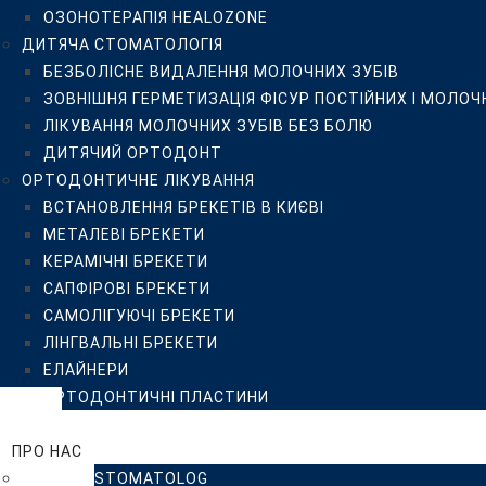
ОЗОНОТЕРАПІЯ HEALOZONE
САПФІРОВІ БРЕКЕТИ
ДИТЯЧА СТОМАТОЛОГІЯ
САМОЛІГУЮЧІ БРЕКЕТИ
БЕЗБОЛІСНЕ ВИДАЛЕННЯ МОЛОЧНИХ ЗУБІВ
ЛІНГВАЛЬНІ БРЕКЕТИ
ЗОВНІШНЯ ГЕРМЕТИЗАЦІЯ ФІСУР ПОСТІЙНИХ І МОЛОЧ
ЕЛАЙНЕРИ
ЛІКУВАННЯ МОЛОЧНИХ ЗУБІВ БЕЗ БОЛЮ
ОРТОДОНТИЧНІ ПЛАСТИНИ
ДИТЯЧИЙ ОРТОДОНТ
ЦІНИ
ОРТОДОНТИЧНЕ ЛІКУВАННЯ
ПРО НАС
ВСТАНОВЛЕННЯ БРЕКЕТІВ В КИЄВІ
КЛІНІКА ISTOMATOLOG
МЕТАЛЕВІ БРЕКЕТИ
КОМАНДА
КЕРАМІЧНІ БРЕКЕТИ
ВІДГУКИ
САПФІРОВІ БРЕКЕТИ
ПРИКЛАДИ РОБІТ
САМОЛІГУЮЧІ БРЕКЕТИ
БЛОГ
ЛІНГВАЛЬНІ БРЕКЕТИ
FAQ
ЕЛАЙНЕРИ
ПАЦІЄНТУ
ОРТОДОНТИЧНІ ПЛАСТИНИ
РЕКОМЕНДАЦІЇ
ЦІНИ
РЕКОМЕНДАЦІЇ ПІСЛЯ ПРОФЕСІЙНОЇ ГІГІЄНИ, ВІДБІ
ПРО НАС
РЕКОМЕНДАЦІЇ ПАЦІЄНТУ ДО ТА ПІСЛЯ ДЕНТАЛЬНОЇ
КЛІНІКА ISTOMATOLOG
ПУБЛІЧНИЙ ДОГОВІР-ОФЕРТА