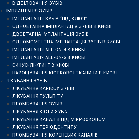
ВІДБІЛЮВАННЯ ЗУБІВ
ЛІКУВАННЯ ЗУБІВ
ІМПЛАНТАЦІЯ ЗУБІВ
ЛІКУВАННЯ КАРІЄСУ ЗУБІВ
ІМПЛАНТАЦІЯ ЗУБІВ “ПІД КЛЮЧ”
ЛІКУВАННЯ ПУЛЬПІТУ
ОДНОЕТАПНА ІМПЛАНТАЦІЯ ЗУБІВ В КИЄВІ
ПЛОМБУВАННЯ ЗУБІВ
ДВОЕТАПНА ІМПЛАНТАЦІЯ ЗУБІВ
ЛІКУВАННЯ КІСТИ ЗУБА
ОДНОМОМЕНТНА ІМПЛАНТАЦІЯ ЗУБІВ В КИЄВІ
ЛІКУВАННЯ КАНАЛІВ ПІД МІКРОСКОПОМ
ІМПЛАНТАЦІЯ ALL-ON-4 В КИЄВІ
ЛІКУВАННЯ ПЕРІОДОНТИТУ
ІМПЛАНТАЦІЯ ALL-ON-6 В КИЄВІ
ПЛОМБУВАННЯ КОРЕНЕВИХ КАНАЛІВ
СИНУС-ЛІФТИНГ В КИЄВІ
РЕСТАВРАЦІЯ ЗУБІВ
НАРОЩУВАННЯ КІСТКОВОЇ ТКАНИНИ В КИЄВІ
ЛІКУВАННЯ ЗАХВОРЮВАНЬ ЯСЕН
ЛІКУВАННЯ ЗУБІВ
НАРОЩУВАННЯ ЗУБІВ
ЛІКУВАННЯ КАРІЄСУ ЗУБІВ
ПРОТЕЗУВАННЯ ЗУБІВ
ЛІКУВАННЯ ПУЛЬПІТУ
УСТАНОВКА ЗУБНИХ КОРОНОК У КИЄВІ
ПЛОМБУВАННЯ ЗУБІВ
ПРОТЕЗУВАННЯ ЗУБІВ ЗА 1 ДЕНЬ
ЛІКУВАННЯ КІСТИ ЗУБА
КЕРАМІЧНІ КОРОНКИ
ЛІКУВАННЯ КАНАЛІВ ПІД МІКРОСКОПОМ
ЦИРКОНІЄВІ КОРОНКИ
ЛІКУВАННЯ ПЕРІОДОНТИТУ
КЕРАМІЧНІ ТА ЦИРКОНІЄВІ КОРОНКИ НА ІМПЛАНТАХ
ПЛОМБУВАННЯ КОРЕНЕВИХ КАНАЛІВ
БЕЗМЕТАЛЕВІ КОРОНКИ