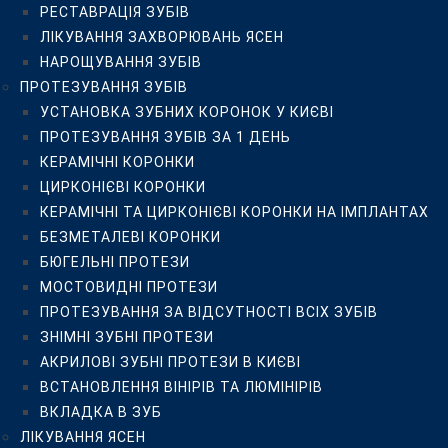
РЕСТАВРАЦІЯ ЗУБІВ
БЮГЕЛЬНІ ПРОТЕЗИ
ЛІКУВАННЯ ЗАХВОРЮВАНЬ ЯСЕН
МОСТОВИДНІ ПРОТЕЗИ
НАРОЩУВАННЯ ЗУБІВ
ПРОТЕЗУВАННЯ ЗА ВІДСУТНОСТІ ВСІХ ЗУБІВ
ПРОТЕЗУВАННЯ ЗУБІВ
ЗНІМНІ ЗУБНІ ПРОТЕЗИ
УСТАНОВКА ЗУБНИХ КОРОНОК У КИЄВІ
АКРИЛОВІ ЗУБНІ ПРОТЕЗИ В КИЄВІ
ПРОТЕЗУВАННЯ ЗУБІВ ЗА 1 ДЕНЬ
ВСТАНОВЛЕННЯ ВІНІРІВ ТА ЛЮМІНІРІВ
КЕРАМІЧНІ КОРОНКИ
ВКЛАДКА В ЗУБ
ЦИРКОНІЄВІ КОРОНКИ
ЛІКУВАННЯ ЯСЕН
КЕРАМІЧНІ ТА ЦИРКОНІЄВІ КОРОНКИ НА ІМПЛАНТАХ
ЛІКУВАННЯ ПАРОДОНТИТУ
БЕЗМЕТАЛЕВІ КОРОНКИ
ЛІКУВАННЯ ГІНГІВІТУ
БЮГЕЛЬНІ ПРОТЕЗИ
ЛІКУВАННЯ ПАРОДОНТОЗУ
МОСТОВИДНІ ПРОТЕЗИ
ЛІКУВАННЯ ЛАЗЕРОМ
ПРОТЕЗУВАННЯ ЗА ВІДСУТНОСТІ ВСІХ ЗУБІВ
ВЕКТОР-ТЕРАПІЯ ЯСЕН
ЗНІМНІ ЗУБНІ ПРОТЕЗИ
ХІРУРГІЧНА СТОМАТОЛОГІЯ
АКРИЛОВІ ЗУБНІ ПРОТЕЗИ В КИЄВІ
ВИДАЛЕННЯ “ЗУБІВ МУДРОСТІ”
ВСТАНОВЛЕННЯ ВІНІРІВ ТА ЛЮМІНІРІВ
ВИДАЛЕННЯ ЗУБІВ
ВКЛАДКА В ЗУБ
ІМПЛАНТАЦІЯ ЗУБІВ
ЛІКУВАННЯ ЯСЕН
ХІРУРГІЧНІ ОПЕРАЦІЇ НА ЩЕЛЕПАХ ТА ЯСНАХ