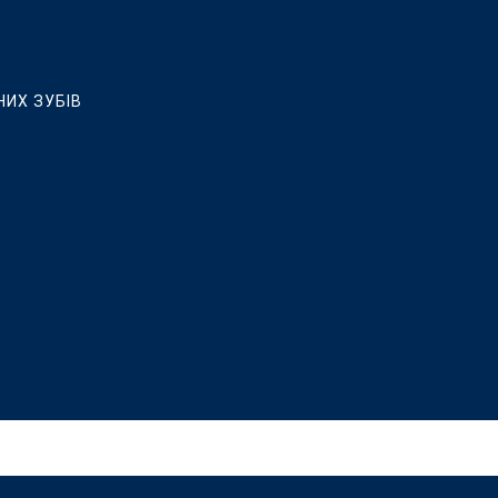
НИХ ЗУБІВ
ЛЮВАННЯ, ВСТАНОВЛЕННЯ КЕРАМІЧНИХ ВІНІРІВ ТА РЕСТАВРАЦ
 ІМПЛАНТАЦІЇ