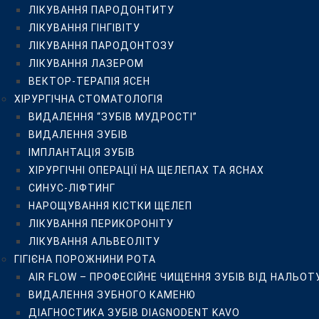
ЛІКУВАННЯ ПАРОДОНТИТУ
СИНУС-ЛІФТИНГ
ЛІКУВАННЯ ГІНГІВІТУ
НАРОЩУВАННЯ КІСТКИ ЩЕЛЕП
ЛІКУВАННЯ ПАРОДОНТОЗУ
ЛІКУВАННЯ ПЕРИКОРОНІТУ
ЛІКУВАННЯ ЛАЗЕРОМ
ЛІКУВАННЯ АЛЬВЕОЛІТУ
ВЕКТОР-ТЕРАПІЯ ЯСЕН
ГІГІЄНА ПОРОЖНИНИ РОТА
ХІРУРГІЧНА СТОМАТОЛОГІЯ
AIR FLOW – ПРОФЕСІЙНЕ ЧИЩЕННЯ ЗУБІВ ВІД НАЛЬ
ВИДАЛЕННЯ “ЗУБІВ МУДРОСТІ”
ВИДАЛЕННЯ ЗУБНОГО КАМЕНЮ
ВИДАЛЕННЯ ЗУБІВ
ДІАГНОСТИКА ЗУБІВ DIAGNODENT KAVO
ІМПЛАНТАЦІЯ ЗУБІВ
ОЗОНОТЕРАПІЯ HEALOZONE
ХІРУРГІЧНІ ОПЕРАЦІЇ НА ЩЕЛЕПАХ ТА ЯСНАХ
ДИТЯЧА СТОМАТОЛОГІЯ
СИНУС-ЛІФТИНГ
БЕЗБОЛІСНЕ ВИДАЛЕННЯ МОЛОЧНИХ ЗУБІВ
НАРОЩУВАННЯ КІСТКИ ЩЕЛЕП
ЗОВНІШНЯ ГЕРМЕТИЗАЦІЯ ФІСУР ПОСТІЙНИХ І МОЛО
ЛІКУВАННЯ ПЕРИКОРОНІТУ
ЛІКУВАННЯ МОЛОЧНИХ ЗУБІВ БЕЗ БОЛЮ
ЛІКУВАННЯ АЛЬВЕОЛІТУ
ДИТЯЧИЙ ОРТОДОНТ
ГІГІЄНА ПОРОЖНИНИ РОТА
ОРТОДОНТИЧНЕ ЛІКУВАННЯ
AIR FLOW – ПРОФЕСІЙНЕ ЧИЩЕННЯ ЗУБІВ ВІД НАЛЬОТ
ВСТАНОВЛЕННЯ БРЕКЕТІВ В КИЄВІ
ВИДАЛЕННЯ ЗУБНОГО КАМЕНЮ
МЕТАЛЕВІ БРЕКЕТИ
ДІАГНОСТИКА ЗУБІВ DIAGNODENT KAVO
КЕРАМІЧНІ БРЕКЕТИ