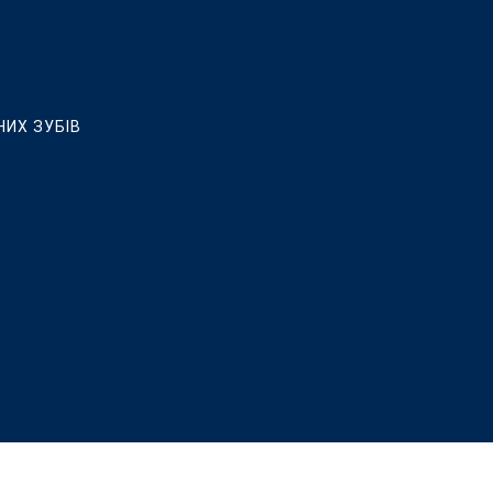
НИХ ЗУБІВ
ЛЮВАННЯ, ВСТАНОВЛЕННЯ КЕРАМІЧНИХ ВІНІРІВ ТА РЕСТАВРАЦ
 ІМПЛАНТАЦІЇ