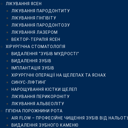
ЛІКУВАННЯ ЯСЕН
СИНУС-ЛІФТИНГ
ЛІКУВАННЯ ПАРОДОНТИТУ
НАРОЩУВАННЯ КІСТКИ ЩЕЛЕП
ЛІКУВАННЯ ГІНГІВІТУ
ЛІКУВАННЯ ПЕРИКОРОНІТУ
ЛІКУВАННЯ ПАРОДОНТОЗУ
ЛІКУВАННЯ АЛЬВЕОЛІТУ
ЛІКУВАННЯ ЛАЗЕРОМ
ГІГІЄНА ПОРОЖНИНИ РОТА
ВЕКТОР-ТЕРАПІЯ ЯСЕН
AIR FLOW – ПРОФЕСІЙНЕ ЧИЩЕННЯ ЗУБІВ ВІД НАЛЬ
ХІРУРГІЧНА СТОМАТОЛОГІЯ
ВИДАЛЕННЯ ЗУБНОГО КАМЕНЮ
ВИДАЛЕННЯ “ЗУБІВ МУДРОСТІ”
ДІАГНОСТИКА ЗУБІВ DIAGNODENT KAVO
ВИДАЛЕННЯ ЗУБІВ
ОЗОНОТЕРАПІЯ HEALOZONE
ІМПЛАНТАЦІЯ ЗУБІВ
ДИТЯЧА СТОМАТОЛОГІЯ
ХІРУРГІЧНІ ОПЕРАЦІЇ НА ЩЕЛЕПАХ ТА ЯСНАХ
БЕЗБОЛІСНЕ ВИДАЛЕННЯ МОЛОЧНИХ ЗУБІВ
СИНУС-ЛІФТИНГ
ЗОВНІШНЯ ГЕРМЕТИЗАЦІЯ ФІСУР ПОСТІЙНИХ І МОЛО
НАРОЩУВАННЯ КІСТКИ ЩЕЛЕП
ЛІКУВАННЯ МОЛОЧНИХ ЗУБІВ БЕЗ БОЛЮ
ЛІКУВАННЯ ПЕРИКОРОНІТУ
ДИТЯЧИЙ ОРТОДОНТ
ЛІКУВАННЯ АЛЬВЕОЛІТУ
ОРТОДОНТИЧНЕ ЛІКУВАННЯ
ГІГІЄНА ПОРОЖНИНИ РОТА
ВСТАНОВЛЕННЯ БРЕКЕТІВ В КИЄВІ
AIR FLOW – ПРОФЕСІЙНЕ ЧИЩЕННЯ ЗУБІВ ВІД НАЛЬОТ
МЕТАЛЕВІ БРЕКЕТИ
ВИДАЛЕННЯ ЗУБНОГО КАМЕНЮ
КЕРАМІЧНІ БРЕКЕТИ