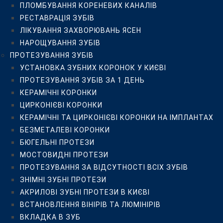
ПЛОМБУВАННЯ КОРЕНЕВИХ КАНАЛІВ
БЮГЕЛЬНІ ПРОТЕЗИ
РЕСТАВРАЦІЯ ЗУБІВ
МОСТОВИДНІ ПРОТЕЗИ
ЛІКУВАННЯ ЗАХВОРЮВАНЬ ЯСЕН
ПРОТЕЗУВАННЯ ЗА ВІДСУТНОСТІ ВСІХ ЗУБІВ
НАРОЩУВАННЯ ЗУБІВ
ЗНІМНІ ЗУБНІ ПРОТЕЗИ
ПРОТЕЗУВАННЯ ЗУБІВ
АКРИЛОВІ ЗУБНІ ПРОТЕЗИ В КИЄВІ
УСТАНОВКА ЗУБНИХ КОРОНОК У КИЄВІ
ВСТАНОВЛЕННЯ ВІНІРІВ ТА ЛЮМІНІРІВ
ПРОТЕЗУВАННЯ ЗУБІВ ЗА 1 ДЕНЬ
ВКЛАДКА В ЗУБ
КЕРАМІЧНІ КОРОНКИ
ЛІКУВАННЯ ЯСЕН
ЦИРКОНІЄВІ КОРОНКИ
ЛІКУВАННЯ ПАРОДОНТИТУ
КЕРАМІЧНІ ТА ЦИРКОНІЄВІ КОРОНКИ НА ІМПЛАНТАХ
ЛІКУВАННЯ ГІНГІВІТУ
БЕЗМЕТАЛЕВІ КОРОНКИ
ЛІКУВАННЯ ПАРОДОНТОЗУ
БЮГЕЛЬНІ ПРОТЕЗИ
ЛІКУВАННЯ ЛАЗЕРОМ
МОСТОВИДНІ ПРОТЕЗИ
ВЕКТОР-ТЕРАПІЯ ЯСЕН
ПРОТЕЗУВАННЯ ЗА ВІДСУТНОСТІ ВСІХ ЗУБІВ
ХІРУРГІЧНА СТОМАТОЛОГІЯ
ЗНІМНІ ЗУБНІ ПРОТЕЗИ
ВИДАЛЕННЯ “ЗУБІВ МУДРОСТІ”
АКРИЛОВІ ЗУБНІ ПРОТЕЗИ В КИЄВІ
ВИДАЛЕННЯ ЗУБІВ
ВСТАНОВЛЕННЯ ВІНІРІВ ТА ЛЮМІНІРІВ
ІМПЛАНТАЦІЯ ЗУБІВ
ВКЛАДКА В ЗУБ
ХІРУРГІЧНІ ОПЕРАЦІЇ НА ЩЕЛЕПАХ ТА ЯСНАХ