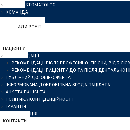
КЛІНІКА ISTOMATOLOG
ІНФОРМОВАНА ДОБРОВІЛЬНА ЗГОДА ПАЦІЄНТА
КОМАНДА
АНКЕТА ПАЦІЄНТА
ВІДГУКИ
ПОЛІТИКА КОНФІДЕНЦІЙНОСТІ
ПРИКЛАДИ РОБІТ
ГАРАНТІЯ
БЛОГ
СТЕРИЛІЗАЦІЯ
FAQ
КОНТАКТИ
ПАЦІЄНТУ
РЕКОМЕНДАЦІЇ
РЕКОМЕНДАЦІЇ ПІСЛЯ ПРОФЕСІЙНОЇ ГІГІЄНИ, ВІДБІЛЮ
РЕКОМЕНДАЦІЇ ПАЦІЄНТУ ДО ТА ПІСЛЯ ДЕНТАЛЬНОЇ 
ПУБЛІЧНИЙ ДОГОВІР-ОФЕРТА
ІНФОРМОВАНА ДОБРОВІЛЬНА ЗГОДА ПАЦІЄНТА
АНКЕТА ПАЦІЄНТА
ПОЛІТИКА КОНФІДЕНЦІЙНОСТІ
ГАРАНТІЯ
СТЕРИЛІЗАЦІЯ
КОНТАКТИ