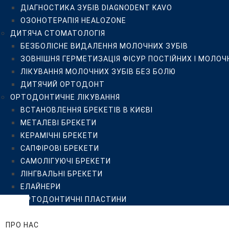
ДІАГНОСТИКА ЗУБІВ DIAGNODENT KAVO
САПФІРОВІ БРЕКЕТИ
ОЗОНОТЕРАПІЯ HEALOZONE
САМОЛІГУЮЧІ БРЕКЕТИ
ДИТЯЧА СТОМАТОЛОГІЯ
ЛІНГВАЛЬНІ БРЕКЕТИ
БЕЗБОЛІСНЕ ВИДАЛЕННЯ МОЛОЧНИХ ЗУБІВ
ЕЛАЙНЕРИ
ЗОВНІШНЯ ГЕРМЕТИЗАЦІЯ ФІСУР ПОСТІЙНИХ І МОЛОЧ
ОРТОДОНТИЧНІ ПЛАСТИНИ
ЛІКУВАННЯ МОЛОЧНИХ ЗУБІВ БЕЗ БОЛЮ
ЦІНИ
ДИТЯЧИЙ ОРТОДОНТ
ПРО НАС
ОРТОДОНТИЧНЕ ЛІКУВАННЯ
КЛІНІКА ISTOMATOLOG
ВСТАНОВЛЕННЯ БРЕКЕТІВ В КИЄВІ
КОМАНДА
МЕТАЛЕВІ БРЕКЕТИ
ВІДГУКИ
КЕРАМІЧНІ БРЕКЕТИ
ПРИКЛАДИ РОБІТ
САПФІРОВІ БРЕКЕТИ
БЛОГ
САМОЛІГУЮЧІ БРЕКЕТИ
FAQ
ЛІНГВАЛЬНІ БРЕКЕТИ
ПАЦІЄНТУ
ЕЛАЙНЕРИ
РЕКОМЕНДАЦІЇ
ОРТОДОНТИЧНІ ПЛАСТИНИ
РЕКОМЕНДАЦІЇ ПІСЛЯ ПРОФЕСІЙНОЇ ГІГІЄНИ, ВІДБІ
ЦІНИ
РЕКОМЕНДАЦІЇ ПАЦІЄНТУ ДО ТА ПІСЛЯ ДЕНТАЛЬНОЇ
ПРО НАС
ПУБЛІЧНИЙ ДОГОВІР-ОФЕРТА