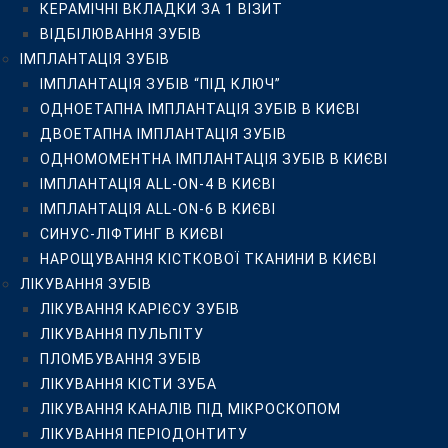
КЕРАМІЧНІ ВКЛАДКИ ЗА 1 ВІЗИТ
ЛІКУВАННЯ ЗУБІВ
ВІДБІЛЮВАННЯ ЗУБІВ
ЛІКУВАННЯ КАРІЄСУ ЗУБІВ
ІМПЛАНТАЦІЯ ЗУБІВ
ЛІКУВАННЯ ПУЛЬПІТУ
ІМПЛАНТАЦІЯ ЗУБІВ “ПІД КЛЮЧ”
ПЛОМБУВАННЯ ЗУБІВ
ОДНОЕТАПНА ІМПЛАНТАЦІЯ ЗУБІВ В КИЄВІ
ЛІКУВАННЯ КІСТИ ЗУБА
ДВОЕТАПНА ІМПЛАНТАЦІЯ ЗУБІВ
ЛІКУВАННЯ КАНАЛІВ ПІД МІКРОСКОПОМ
ОДНОМОМЕНТНА ІМПЛАНТАЦІЯ ЗУБІВ В КИЄВІ
ЛІКУВАННЯ ПЕРІОДОНТИТУ
ІМПЛАНТАЦІЯ ALL-ON-4 В КИЄВІ
ПЛОМБУВАННЯ КОРЕНЕВИХ КАНАЛІВ
ІМПЛАНТАЦІЯ ALL-ON-6 В КИЄВІ
РЕСТАВРАЦІЯ ЗУБІВ
СИНУС-ЛІФТИНГ В КИЄВІ
ЛІКУВАННЯ ЗАХВОРЮВАНЬ ЯСЕН
НАРОЩУВАННЯ КІСТКОВОЇ ТКАНИНИ В КИЄВІ
НАРОЩУВАННЯ ЗУБІВ
ЛІКУВАННЯ ЗУБІВ
ПРОТЕЗУВАННЯ ЗУБІВ
ЛІКУВАННЯ КАРІЄСУ ЗУБІВ
УСТАНОВКА ЗУБНИХ КОРОНОК У КИЄВІ
ЛІКУВАННЯ ПУЛЬПІТУ
ПРОТЕЗУВАННЯ ЗУБІВ ЗА 1 ДЕНЬ
ПЛОМБУВАННЯ ЗУБІВ
КЕРАМІЧНІ КОРОНКИ
ЛІКУВАННЯ КІСТИ ЗУБА
ЦИРКОНІЄВІ КОРОНКИ
ЛІКУВАННЯ КАНАЛІВ ПІД МІКРОСКОПОМ
КЕРАМІЧНІ ТА ЦИРКОНІЄВІ КОРОНКИ НА ІМПЛАНТАХ
ЛІКУВАННЯ ПЕРІОДОНТИТУ
БЕЗМЕТАЛЕВІ КОРОНКИ