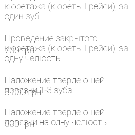
кюретажа (кюреты Грейси), за
один зуб
Проведение закрытого
кюретажа (кюреты Грейси), за
700 грн
одну челюсть
Наложение твердеющей
повязки 1-3 зуба
8 000 грн
Наложение твердеющей
повязки на одну челюсть
600 грн