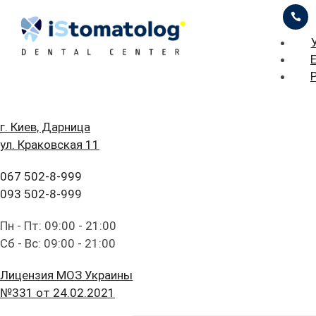
ЦІНИ
ПРО НАС
ПРИКЛАДИ РОБІТ
iStomatolog
>
Лечение десен
>
Лечение
пародонтита
БЛОГ
ГОЛОВНА
г. Киев, Дарница
ул. Краковская 11
FAQ
ПОСЛУГИ
ОСТАВИТЬ ЗАЯВКУ
ПРАЙС ЛИСТ
067 502-8-999
ПАЦІЄНТУ
ЦІНИ
093 502-8-999
КОНТАКТИ
ПРО НАС
Пн - Пт: 09:00 - 21:00
Лечение
Сб - Вс: 09:00 - 21:00
ПРИКЛАДИ РОБІТ
пародонтита
Лицензия МОЗ Украины
БЛОГ
№331 от 24.02.2021