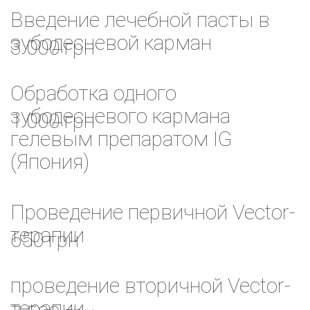
Введение лечебной пасты в
зубодесневой карман
3 000 грн
Обработка одного
зубодесневого кармана
1 000 грн
гелевым препаратом IG
(Япония)
Проведение первичной Vector-
терапии
650 грн
проведение вторичной Vector-
терапии