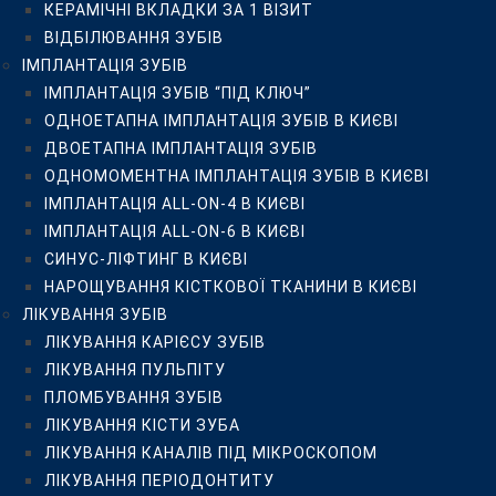
КЕРАМІЧНІ ВКЛАДКИ ЗА 1 ВІЗИТ
ЛІКУВАННЯ ЗУБІВ
ВІДБІЛЮВАННЯ ЗУБІВ
ЛІКУВАННЯ КАРІЄСУ ЗУБІВ
ІМПЛАНТАЦІЯ ЗУБІВ
ЛІКУВАННЯ ПУЛЬПІТУ
ІМПЛАНТАЦІЯ ЗУБІВ “ПІД КЛЮЧ”
ПЛОМБУВАННЯ ЗУБІВ
ОДНОЕТАПНА ІМПЛАНТАЦІЯ ЗУБІВ В КИЄВІ
ЛІКУВАННЯ КІСТИ ЗУБА
ДВОЕТАПНА ІМПЛАНТАЦІЯ ЗУБІВ
ЛІКУВАННЯ КАНАЛІВ ПІД МІКРОСКОПОМ
ОДНОМОМЕНТНА ІМПЛАНТАЦІЯ ЗУБІВ В КИЄВІ
ЛІКУВАННЯ ПЕРІОДОНТИТУ
ІМПЛАНТАЦІЯ ALL-ON-4 В КИЄВІ
ПЛОМБУВАННЯ КОРЕНЕВИХ КАНАЛІВ
ІМПЛАНТАЦІЯ ALL-ON-6 В КИЄВІ
РЕСТАВРАЦІЯ ЗУБІВ
СИНУС-ЛІФТИНГ В КИЄВІ
ЛІКУВАННЯ ЗАХВОРЮВАНЬ ЯСЕН
НАРОЩУВАННЯ КІСТКОВОЇ ТКАНИНИ В КИЄВІ
НАРОЩУВАННЯ ЗУБІВ
ЛІКУВАННЯ ЗУБІВ
ПРОТЕЗУВАННЯ ЗУБІВ
ЛІКУВАННЯ КАРІЄСУ ЗУБІВ
УСТАНОВКА ЗУБНИХ КОРОНОК У КИЄВІ
ЛІКУВАННЯ ПУЛЬПІТУ
ПРОТЕЗУВАННЯ ЗУБІВ ЗА 1 ДЕНЬ
ПЛОМБУВАННЯ ЗУБІВ
КЕРАМІЧНІ КОРОНКИ
ЛІКУВАННЯ КІСТИ ЗУБА
ЦИРКОНІЄВІ КОРОНКИ
ЛІКУВАННЯ КАНАЛІВ ПІД МІКРОСКОПОМ
КЕРАМІЧНІ ТА ЦИРКОНІЄВІ КОРОНКИ НА ІМПЛАНТАХ
ЛІКУВАННЯ ПЕРІОДОНТИТУ
БЕЗМЕТАЛЕВІ КОРОНКИ