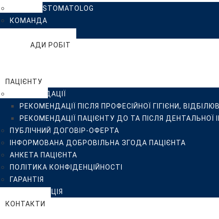
КЛІНІКА ISTOMATOLOG
ІНФОРМОВАНА ДОБРОВІЛЬНА ЗГОДА ПАЦІЄНТА
КОМАНДА
АНКЕТА ПАЦІЄНТА
ВІДГУКИ
ПОЛІТИКА КОНФІДЕНЦІЙНОСТІ
ПРИКЛАДИ РОБІТ
ГАРАНТІЯ
БЛОГ
СТЕРИЛІЗАЦІЯ
FAQ
КОНТАКТИ
ПАЦІЄНТУ
РЕКОМЕНДАЦІЇ
РЕКОМЕНДАЦІЇ ПІСЛЯ ПРОФЕСІЙНОЇ ГІГІЄНИ, ВІДБІЛЮ
РЕКОМЕНДАЦІЇ ПАЦІЄНТУ ДО ТА ПІСЛЯ ДЕНТАЛЬНОЇ 
ПУБЛІЧНИЙ ДОГОВІР-ОФЕРТА
ІНФОРМОВАНА ДОБРОВІЛЬНА ЗГОДА ПАЦІЄНТА
АНКЕТА ПАЦІЄНТА
ПОЛІТИКА КОНФІДЕНЦІЙНОСТІ
ГАРАНТІЯ
СТЕРИЛІЗАЦІЯ
КОНТАКТИ