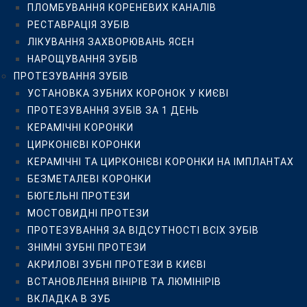
ПЛОМБУВАННЯ КОРЕНЕВИХ КАНАЛІВ
БЮГЕЛЬНІ ПРОТЕЗИ
РЕСТАВРАЦІЯ ЗУБІВ
МОСТОВИДНІ ПРОТЕЗИ
ЛІКУВАННЯ ЗАХВОРЮВАНЬ ЯСЕН
ПРОТЕЗУВАННЯ ЗА ВІДСУТНОСТІ ВСІХ ЗУБІВ
НАРОЩУВАННЯ ЗУБІВ
ЗНІМНІ ЗУБНІ ПРОТЕЗИ
ПРОТЕЗУВАННЯ ЗУБІВ
АКРИЛОВІ ЗУБНІ ПРОТЕЗИ В КИЄВІ
УСТАНОВКА ЗУБНИХ КОРОНОК У КИЄВІ
ВСТАНОВЛЕННЯ ВІНІРІВ ТА ЛЮМІНІРІВ
ПРОТЕЗУВАННЯ ЗУБІВ ЗА 1 ДЕНЬ
ВКЛАДКА В ЗУБ
КЕРАМІЧНІ КОРОНКИ
ЛІКУВАННЯ ЯСЕН
ЦИРКОНІЄВІ КОРОНКИ
ЛІКУВАННЯ ПАРОДОНТИТУ
КЕРАМІЧНІ ТА ЦИРКОНІЄВІ КОРОНКИ НА ІМПЛАНТАХ
ЛІКУВАННЯ ГІНГІВІТУ
БЕЗМЕТАЛЕВІ КОРОНКИ
ЛІКУВАННЯ ПАРОДОНТОЗУ
БЮГЕЛЬНІ ПРОТЕЗИ
ЛІКУВАННЯ ЛАЗЕРОМ
МОСТОВИДНІ ПРОТЕЗИ
ВЕКТОР-ТЕРАПІЯ ЯСЕН
ПРОТЕЗУВАННЯ ЗА ВІДСУТНОСТІ ВСІХ ЗУБІВ
ХІРУРГІЧНА СТОМАТОЛОГІЯ
ЗНІМНІ ЗУБНІ ПРОТЕЗИ
ВИДАЛЕННЯ “ЗУБІВ МУДРОСТІ”
АКРИЛОВІ ЗУБНІ ПРОТЕЗИ В КИЄВІ
ВИДАЛЕННЯ ЗУБІВ
ВСТАНОВЛЕННЯ ВІНІРІВ ТА ЛЮМІНІРІВ
ІМПЛАНТАЦІЯ ЗУБІВ
ВКЛАДКА В ЗУБ
ХІРУРГІЧНІ ОПЕРАЦІЇ НА ЩЕЛЕПАХ ТА ЯСНАХ