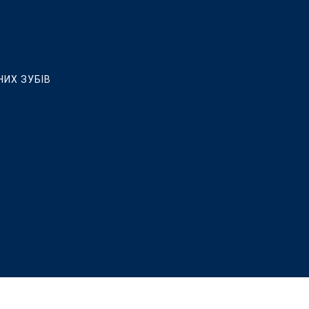
НИХ ЗУБІВ
ЛЮВАННЯ, ВСТАНОВЛЕННЯ КЕРАМІЧНИХ ВІНІРІВ ТА РЕСТАВРАЦ
 ІМПЛАНТАЦІЇ