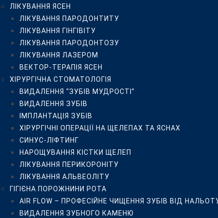
ЛІКУВАННЯ ЯСЕН
СИНУС-ЛІФТИНГ
ЛІКУВАННЯ ПАРОДОНТИТУ
НАРОЩУВАННЯ КІСТКИ ЩЕЛЕП
ЛІКУВАННЯ ГІНГІВІТУ
ЛІКУВАННЯ ПЕРИКОРОНІТУ
ЛІКУВАННЯ ПАРОДОНТОЗУ
ЛІКУВАННЯ АЛЬВЕОЛІТУ
ЛІКУВАННЯ ЛАЗЕРОМ
ГІГІЄНА ПОРОЖНИНИ РОТА
ВЕКТОР-ТЕРАПІЯ ЯСЕН
AIR FLOW – ПРОФЕСІЙНЕ ЧИЩЕННЯ ЗУБІВ ВІД НАЛЬ
ХІРУРГІЧНА СТОМАТОЛОГІЯ
ВИДАЛЕННЯ ЗУБНОГО КАМЕНЮ
ВИДАЛЕННЯ “ЗУБІВ МУДРОСТІ”
ДІАГНОСТИКА ЗУБІВ DIAGNODENT KAVO
ВИДАЛЕННЯ ЗУБІВ
ОЗОНОТЕРАПІЯ HEALOZONE
ІМПЛАНТАЦІЯ ЗУБІВ
ДИТЯЧА СТОМАТОЛОГІЯ
ХІРУРГІЧНІ ОПЕРАЦІЇ НА ЩЕЛЕПАХ ТА ЯСНАХ
БЕЗБОЛІСНЕ ВИДАЛЕННЯ МОЛОЧНИХ ЗУБІВ
СИНУС-ЛІФТИНГ
ЗОВНІШНЯ ГЕРМЕТИЗАЦІЯ ФІСУР ПОСТІЙНИХ І МОЛО
НАРОЩУВАННЯ КІСТКИ ЩЕЛЕП
ЛІКУВАННЯ МОЛОЧНИХ ЗУБІВ БЕЗ БОЛЮ
ЛІКУВАННЯ ПЕРИКОРОНІТУ
ДИТЯЧИЙ ОРТОДОНТ
ЛІКУВАННЯ АЛЬВЕОЛІТУ
ОРТОДОНТИЧНЕ ЛІКУВАННЯ
ГІГІЄНА ПОРОЖНИНИ РОТА
ВСТАНОВЛЕННЯ БРЕКЕТІВ В КИЄВІ
AIR FLOW – ПРОФЕСІЙНЕ ЧИЩЕННЯ ЗУБІВ ВІД НАЛЬОТ
МЕТАЛЕВІ БРЕКЕТИ
ВИДАЛЕННЯ ЗУБНОГО КАМЕНЮ
КЕРАМІЧНІ БРЕКЕТИ