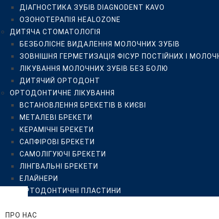
ДІАГНОСТИКА ЗУБІВ DIAGNODENT KAVO
САПФІРОВІ БРЕКЕТИ
ОЗОНОТЕРАПІЯ HEALOZONE
САМОЛІГУЮЧІ БРЕКЕТИ
ДИТЯЧА СТОМАТОЛОГІЯ
ЛІНГВАЛЬНІ БРЕКЕТИ
БЕЗБОЛІСНЕ ВИДАЛЕННЯ МОЛОЧНИХ ЗУБІВ
ЕЛАЙНЕРИ
ЗОВНІШНЯ ГЕРМЕТИЗАЦІЯ ФІСУР ПОСТІЙНИХ І МОЛОЧ
ОРТОДОНТИЧНІ ПЛАСТИНИ
ЛІКУВАННЯ МОЛОЧНИХ ЗУБІВ БЕЗ БОЛЮ
ЦІНИ
ДИТЯЧИЙ ОРТОДОНТ
ПРО НАС
ОРТОДОНТИЧНЕ ЛІКУВАННЯ
КЛІНІКА ISTOMATOLOG
ВСТАНОВЛЕННЯ БРЕКЕТІВ В КИЄВІ
КОМАНДА
МЕТАЛЕВІ БРЕКЕТИ
ВІДГУКИ
КЕРАМІЧНІ БРЕКЕТИ
ПРИКЛАДИ РОБІТ
САПФІРОВІ БРЕКЕТИ
БЛОГ
САМОЛІГУЮЧІ БРЕКЕТИ
FAQ
ЛІНГВАЛЬНІ БРЕКЕТИ
ПАЦІЄНТУ
ЕЛАЙНЕРИ
РЕКОМЕНДАЦІЇ
ОРТОДОНТИЧНІ ПЛАСТИНИ
РЕКОМЕНДАЦІЇ ПІСЛЯ ПРОФЕСІЙНОЇ ГІГІЄНИ, ВІДБІ
ЦІНИ
РЕКОМЕНДАЦІЇ ПАЦІЄНТУ ДО ТА ПІСЛЯ ДЕНТАЛЬНОЇ
ПРО НАС
ПУБЛІЧНИЙ ДОГОВІР-ОФЕРТА