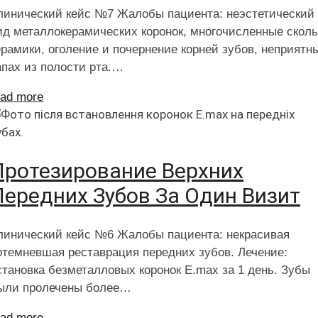
линический кейс №7 Жалобы пациента: неэстетический
ид металлокерамических коронок, многочисленные скол
ерамики, оголение и почернение корней зубов, неприятн
апах из полости рта.…
ead more
Протезирование Верхних
Передних Зубов За Один Визит
линический кейс №6 Жалобы пациента: некрасивая
отемневшая реставрация передних зубов. Лечение:
становка безметалловых коронок E.max за 1 день. Зубы
ыли пролечены более…
ead more