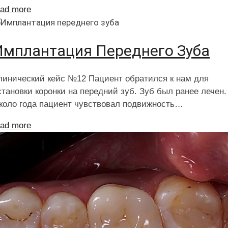
ead more
Имплантация Переднего Зуба
линический кейс №12 Пациент обратился к нам для
становки коронки на передний зуб. Зуб был ранее лечен.
коло года пациент чувствовал подвижность…
ead more