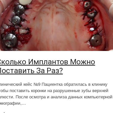
Сколько Имплантов Можно
Поставить За Раз?
линический кейс №9 Пациентка обратилась в клинику
тобы поставить коронки на разрушенные зубы верхней
елюсти. После осмотра и анализа данных компьютерной
омографии,…