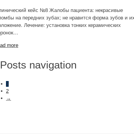
линический кейс №8 Жалобы пациента: некрасивые
ломбы на передних зубах; не нравится форма зубов и и
оложение. Лечение: установка тонких керамических
оронок…
ead more
Posts navigation
1
2
→