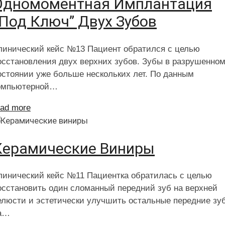
Одномоментная Имплантация
ПАЦІЄНТУ
“под Ключ” Двух Зубов
КОНТАКТИ
линический кейс №13 Пациент обратился с целью
осстановления двух верхних зубов. Зубы в разрушенно
остоянии уже больше нескольких лет. По данным
омпьютерной…
ead more
Керамические Виниры
линический кейс №11 Пациентка обратилась с целью
осстановить один сломанный передний зуб на верхней
елюсти и эстетически улучшить остальные передние зу
а…