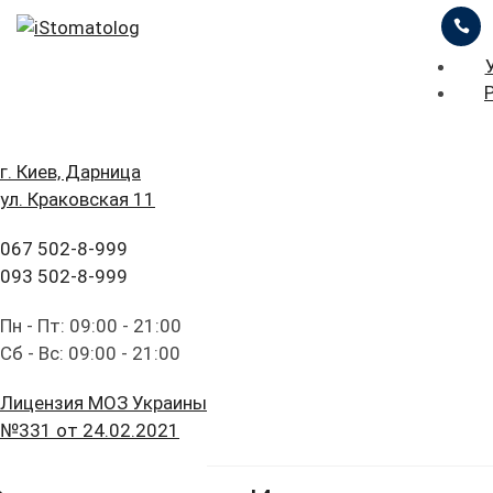
ЦІНИ
ПРО НАС
ПРИКЛАДИ РОБІТ
ГОЛОВНА
г. Киев, Дарница
БЛОГ
ул. Краковская 11
Открытый Синус Лифтинг С
ПОСЛУГИ
FAQ
Установкой Трех Имплантов
067 502-8-999
ЦІНИ
093 502-8-999
ПАЦІЄНТУ
линический кейс №15 Пациент обратился к нам для
ПРО НАС
Пн - Пт: 09:00 - 21:00
осстановления утраченных зубов. Зубы были удалены
КОНТАКТИ
Сб - Вс: 09:00 - 21:00
олее 10 лет назад. Никаких протезов пациент в…
ПРИКЛАДИ РОБІТ
Лицензия МОЗ Украины
ead more
БЛОГ
№331 от 24.02.2021
FAQ