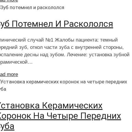
Зуб Потемнел И Раскололся
линический случай №1 Жалобы пациента: темный
ередний зуб, откол части зуба с внутренней стороны,
оспаление десны над зубом. Лечение: установка зубной
ерамической…
ead more
Установка Керамических
Коронок На Четыре Передних
Зуба