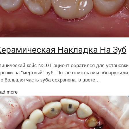
Керамическая Накладка На Зуб
линический кейс №10 Пациент обратился для установки
оронки на "мертвый" зуб. После осмотра мы обнаружили
то большая часть зуба сохранена, в цвете…
ead more