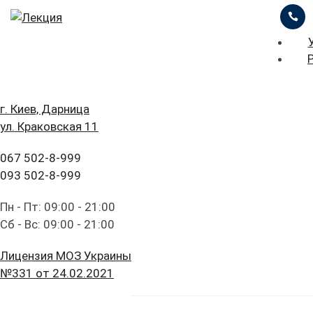
ЦІНИ
ПРО НАС
ПРИКЛАДИ РОБІТ
ГОЛОВНА
Стоматологическа
г. Киев, Дарница
БЛОГ
ул. Краковская 11
практика:
ПОСЛУГИ
FAQ
067 502-8-999
актуальные
ЦІНИ
093 502-8-999
ПАЦІЄНТУ
правовые и
ПРО НАС
Пн - Пт: 09:00 - 21:00
КОНТАКТИ
Сб - Вс: 09:00 - 21:00
организационные
ПРИКЛАДИ РОБІТ
Лицензия МОЗ Украины
вопросы
БЛОГ
№331 от 24.02.2021
FAQ