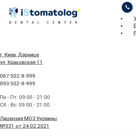
ЦІНИ
ПРО НАС
iStomatolog
>
Гигиена ротовой полости
>
Профилактика заболеваний пародонта и твердых
ПРИКЛАДИ РОБІТ
тканей зубов
БЛОГ
ГОЛОВНА
г. Киев, Дарница
ул. Краковская 11
FAQ
ПОСЛУГИ
Профилактика
067 502-8-999
ПАЦІЄНТУ
ЦІНИ
заболеваний
093 502-8-999
КОНТАКТИ
ПРО НАС
пародонта и
Пн - Пт: 09:00 - 21:00
Сб - Вс: 09:00 - 21:00
твердых тканей
ПРИКЛАДИ РОБІТ
Лицензия МОЗ Украины
зубов
БЛОГ
№331 от 24.02.2021